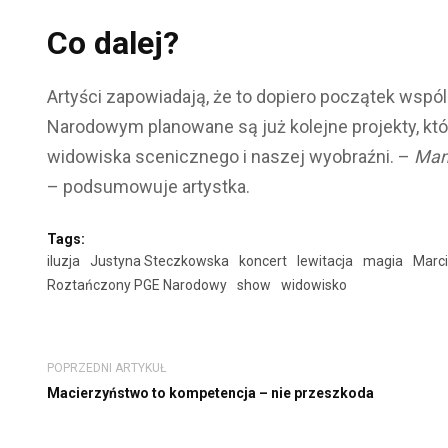
Co dalej?
Artyści zapowiadają, że to dopiero początek wspó
Narodowym planowane są już kolejne projekty, któ
widowiska scenicznego i naszej wyobraźni. –
Mam 
– podsumowuje artystka.
Tags:
iluzja
Justyna Steczkowska
koncert
lewitacja
magia
Marc
Roztańczony PGE Narodowy
show
widowisko
POPRZEDNI ARTYKUŁ
Macierzyństwo to kompetencja – nie przeszkoda