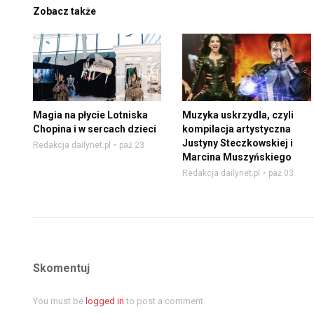
Zobacz także
Magia na płycie Lotniska
Muzyka uskrzydla, czyli
Chopina i w sercach dzieci
kompilacja artystyczna
Justyny Steczkowskiej i
Redakcja dailynet.pl
paź 23
Marcina Muszyńskiego
Redakcja dailynet.pl
paź 03
Skomentuj
You must be
logged in
to post a comment.