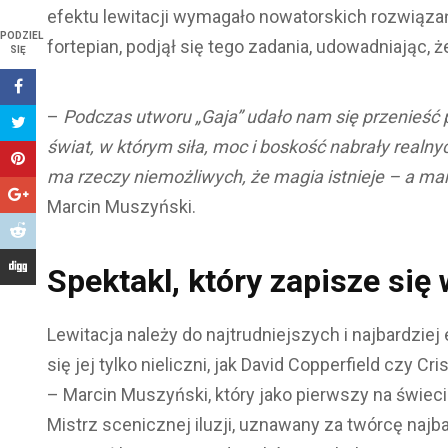
efektu lewitacji wymagało nowatorskich rozwiązań
PODZIEL
fortepian, podjął się tego zadania, udowadniając, ż
SIĘ
–
Podczas utworu „Gaja” udało nam się przenieś
świat, w którym siła, moc i boskość nabrały realny
ma rzeczy niemożliwych, że magia istnieje – a m
Marcin Muszyński.
Spektakl, który zapisze się 
Lewitacja należy do najtrudniejszych i najbardziej 
się jej tylko nieliczni, jak David Copperfield czy C
– Marcin Muszyński, który jako pierwszy na świe
Mistrz scenicznej iluzji, uznawany za twórcę naj