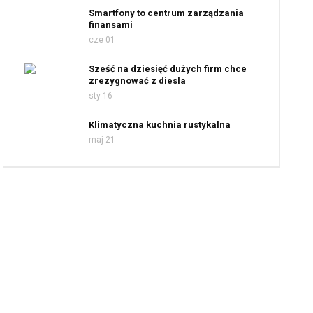
Smartfony to centrum zarządzania
finansami
cze 01
Sześć na dziesięć dużych firm chce
zrezygnować z diesla
sty 16
Klimatyczna kuchnia rustykalna
maj 21