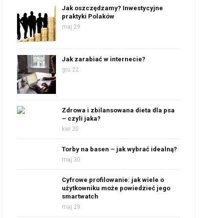
Jak oszczędzamy? Inwestycyjne
praktyki Polaków
maj 29
Jak zarabiać w internecie?
gru 22
Zdrowa i zbilansowana dieta dla psa
– czyli jaka?
kwi 20
Torby na basen – jak wybrać idealną?
maj 30
Cyfrowe profilowanie: jak wiele o
użytkowniku może powiedzieć jego
smartwatch
maj 29