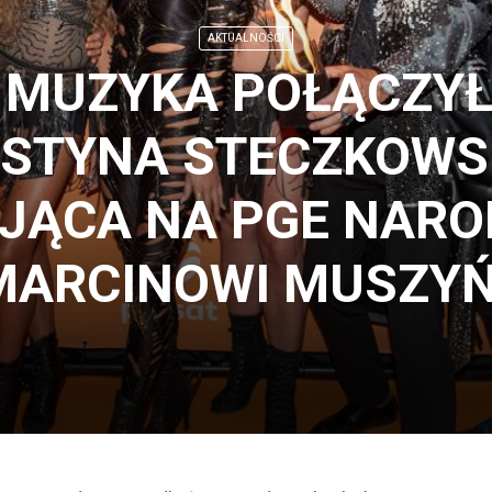
AKTUALNOŚCI
 MUZYKA POŁĄCZYŁ
USTYNA STECZKOWS
UJĄCA NA PGE NAR
 MARCINOWI MUSZY