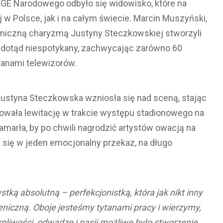
GE Narodowego odbyło się widowisko, które na
 w Polsce, jak i na całym świecie. Marcin Muszyński,
ceniczną charyzmą Justyny Steczkowskiej stworzyli
b dotąd niespotykany, zachwycając zarówno 60
kranami telewizorów.
ustyna Steczkowska wzniosła się nad sceną, stając
ntowała lewitację w trakcie występu stadionowego na
arła, by po chwili nagrodzić artystów owacją na
y się w jeden emocjonalny przekaz, na długo
tką absolutną – perfekcjonistką, która jak nikt inny
eniczną. Oboje jesteśmy tytanami pracy i wierzymy,
pliwości, odwadze i pasji możliwe było stworzenie