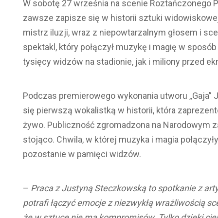
W sobotę 27 września na scenie Roztańczonego P
zawsze zapisze się w historii sztuki widowiskowej
mistrz iluzji, wraz z niepowtarzalnym głosem i s
spektakl, który połączył muzykę i magię w sposó
tysięcy widzów na stadionie, jak i miliony przed e
Podczas premierowego wykonania utworu „Gaja” J
się pierwszą wokalistką w historii, która zapreze
żywo. Publiczność zgromadzona na Narodowym zam
stojąco. Chwila, w której muzyka i magia połączył
pozostanie w pamięci widzów.
–
Praca z Justyną Steczkowską to spotkanie z artys
potrafi łączyć emocje z niezwykłą wrażliwością sc
że w sztuce nie ma kompromisów. Tylko dzięki cier