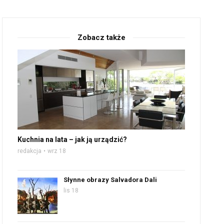
Zobacz także
Kuchnia na lata – jak ją urządzić?
redakcja
wrz 18
Słynne obrazy Salvadora Dali
lis 18