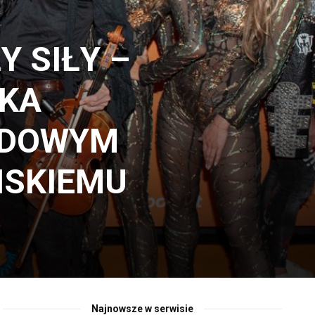
Y SIŁY –
KA
ODOWYM
ŃSKIEMU
Najnowsze w serwisie