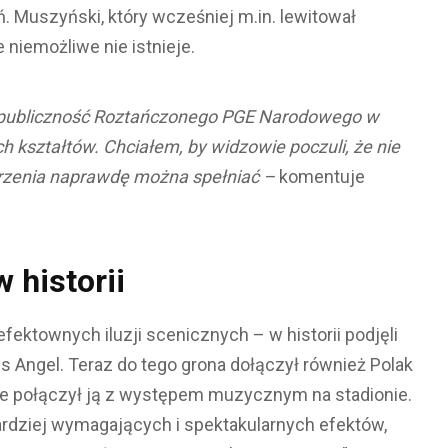
. Muszyński, który wcześniej m.in. lewitował
e niemożliwe nie istnieje.
ć publiczność Roztańczonego PGE Narodowego w
ch kształtów. Chciałem, by widzowie poczuli, że nie
arzenia naprawdę można spełniać –
komentuje
w historii
efektownych iluzji scenicznych – w historii podjęli
riss Angel. Teraz do tego grona dołączył również Polak
cie połączył ją z występem muzycznym na stadionie.
bardziej wymagających i spektakularnych efektów,