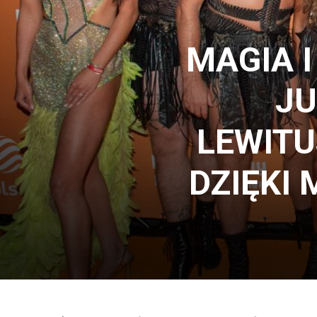
MAGIA I
J
LEWIT
DZIĘKI