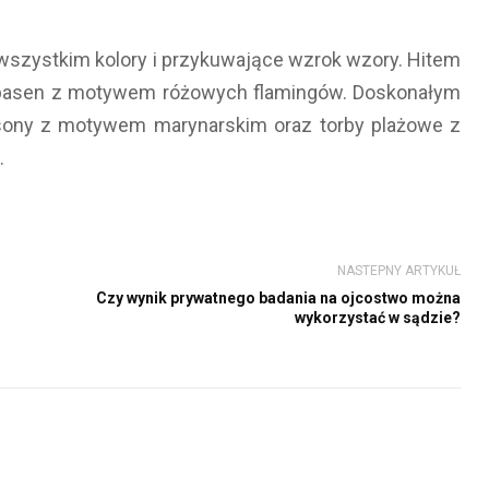
wszystkim kolory i przykuwające wzrok wzory. Hitem
na basen z motywem różowych flamingów. Doskonałym
asony z motywem marynarskim oraz torby plażowe z
.
NASTEPNY ARTYKUŁ
Czy wynik prywatnego badania na ojcostwo można
wykorzystać w sądzie?