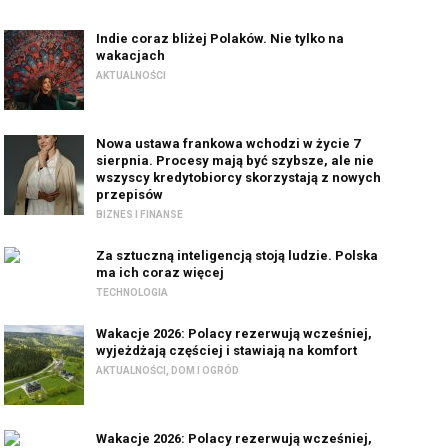
Indie coraz bliżej Polaków. Nie tylko na
wakacjach
AKTUALNOŚCI
Nowa ustawa frankowa wchodzi w życie 7
sierpnia. Procesy mają być szybsze, ale nie
wszyscy kredytobiorcy skorzystają z nowych
przepisów
BIZNES I FINANSE
Za sztuczną inteligencją stoją ludzie. Polska
ma ich coraz więcej
TECHNOLOGIA
Wakacje 2026: Polacy rezerwują wcześniej,
wyjeżdżają częściej i stawiają na komfort
AKTUALNOŚCI
,
DOM I OGRÓD
Wakacje 2026: Polacy rezerwują wcześniej,