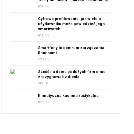
maj 30
Cyfrowe profilowanie: jak wiele o
użytkowniku może powiedzieć jego
smartwatch
maj 29
Smartfony to centrum zarządzania
finansami
cze 01
Sześć na dziesięć dużych firm chce
zrezygnować z diesla
sty 16
Klimatyczna kuchnia rustykalna
maj 21