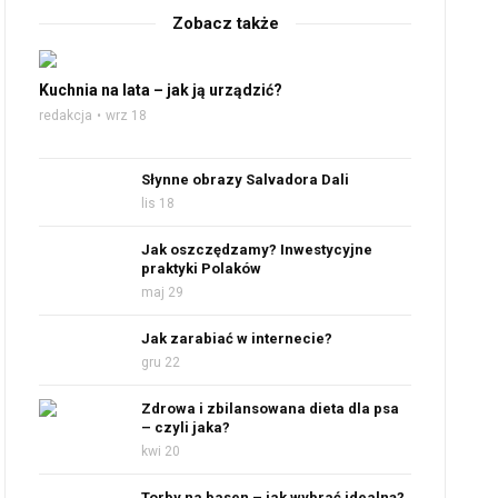
Zobacz także
Kuchnia na lata – jak ją urządzić?
redakcja
wrz 18
Słynne obrazy Salvadora Dali
lis 18
Jak oszczędzamy? Inwestycyjne
praktyki Polaków
maj 29
Jak zarabiać w internecie?
gru 22
Zdrowa i zbilansowana dieta dla psa
– czyli jaka?
kwi 20
Torby na basen – jak wybrać idealną?