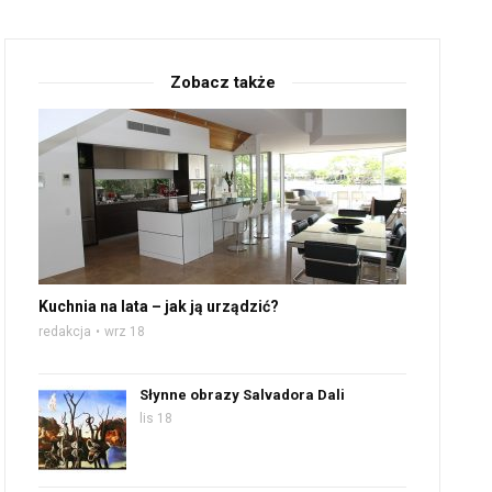
Zobacz także
Kuchnia na lata – jak ją urządzić?
redakcja
wrz 18
Słynne obrazy Salvadora Dali
lis 18