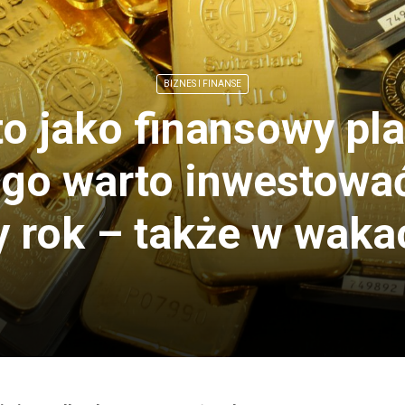
BIZNES I FINANSE
to jako finansowy pla
go warto inwestowa
y rok – także w waka