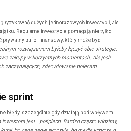
hcą ryzykować dużych jednorazowych inwestycji, ale
ątku. Regularne inwestycje pomagają nie tylko
ć prywatny bufor finansowy, który może być
ealnym rozwiązaniem byłoby łączyć obie strategie,
owe zakupy w korzystnych momentach. Ale jeśli
sób zaczynających, zdecydowanie polecam
e sprint
ne błędy, szczególnie gdy działają pod wpływem
inwestora jest… pośpiech. Bardzo często widzimy,
kupił, bo cena nagle skoczyła, bo media krzyczą o