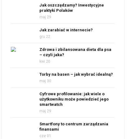
Jak oszczędzamy? Inwestycyjne
praktyki Polaków
maj 29
Jak zarabiać w internecie?
gru 22
Zdrowa i zbilansowana dieta dla psa
– czyli jaka?
kwi 20
Torby na basen – jak wybrać idealną?
maj 30
Cyfrowe profilowanie: jak wiele o
użytkowniku może powiedzieć jego
smartwatch
maj 29
Smartfony to centrum zarządzania
finansami
cze 01