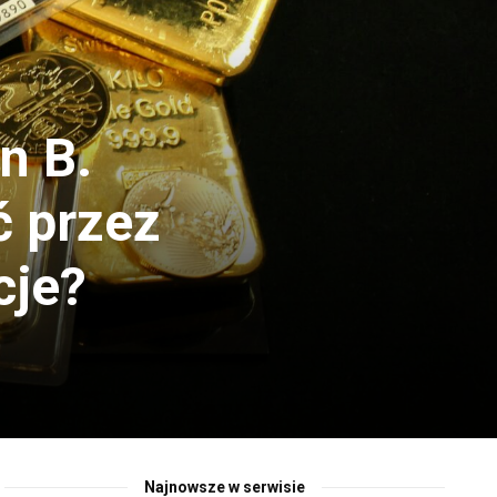
n B.
ć przez
cje?
Najnowsze w serwisie