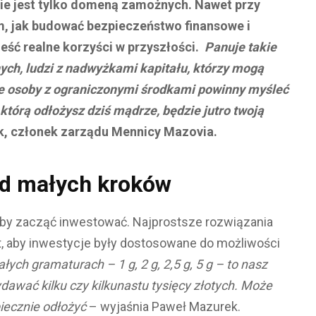
nie jest tylko domeną zamożnych. Nawet przy
m, jak budować bezpieczeństwo finansowe i
eść realne korzyści w przyszłości.
Panuje takie
ch, ludzi z nadwyżkami kapitału, którzy mogą
ie osoby z ograniczonymi środkami powinny myśleć
którą odłożysz dziś mądrze, będzie jutro twoją
, członek zarządu Mennicy Mazovia.
od małych kroków
aby zacząć inwestować. Najprostsze rozwiązania
st, aby inwestycje były dostosowane do możliwości
ych gramaturach – 1 g, 2 g, 2,5 g, 5 g – to nasz
ydawać kilku czy kilkunastu tysięcy złotych. Może
piecznie odłożyć
– wyjaśnia Paweł Mazurek.