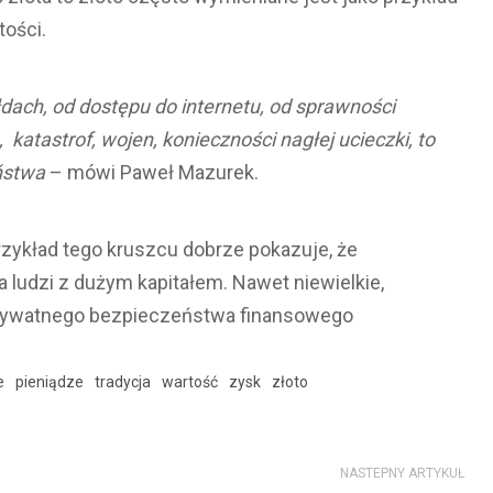
tości.
ełdach, od dostępu do internetu, od sprawności
tastrof, wojen, konieczności nagłej ucieczki, to
ństwa
– mówi Paweł Mazurek.
rzykład tego kruszcu dobrze pokazuje, że
 ludzi z dużym kapitałem. Nawet niewielkie,
prywatnego bezpieczeństwa finansowego
e
pieniądze
tradycja
wartość
zysk
złoto
NASTEPNY ARTYKUŁ