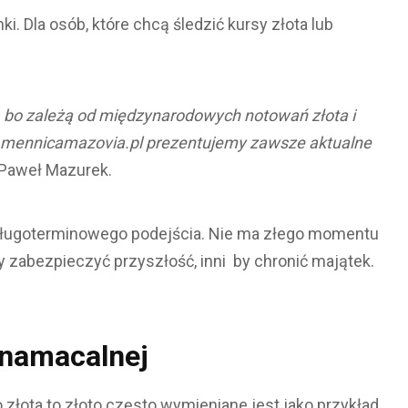
i. Dla osób, które chcą śledzić kursy złota lub
e, bo zależą od międzynarodowych notowań złota i
e mennicamazovia.pl prezentujemy zawsze aktualne
Paweł Mazurek.
 długoterminowego podejścia. Nie ma złego momentu
 by zabezpieczyć przyszłość, inni by chronić majątek.
 namacalnej
złota to złoto często wymieniane jest jako przykład