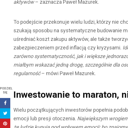
aktywów
– zaznacza Paweł Mazurek.
To podejście przekonuje wielu ludzi, którzy nie c
szukają sposobu na systematyczne budowanie maj
uśredniać koszt zakupu aktywów, ale także tworzy
zabezpieczeniem przed inflacją czy kryzysami.
Id
zarówno systematyczność, jak i większe jednoraz
miałbym wskazać jedną drogę, szczególnie dla o
regularność
– mówi Paweł Mazurek.
PODZIEL
Inwestowanie to maraton, ni
SIĘ
Wielu początkujących inwestorów popełnia podob
emocji lub presji otoczenia.
Największym wrogiem 
że ludzie kupują pod wpływem emocji: bo znajomy 