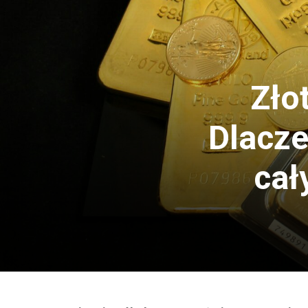
Zło
Dlacze
cał