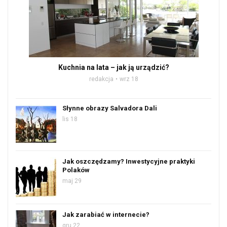
Kuchnia na lata – jak ją urządzić?
redakcja
wrz 18
Słynne obrazy Salvadora Dali
lis 18
Jak oszczędzamy? Inwestycyjne praktyki
Polaków
maj 29
Jak zarabiać w internecie?
gru 22