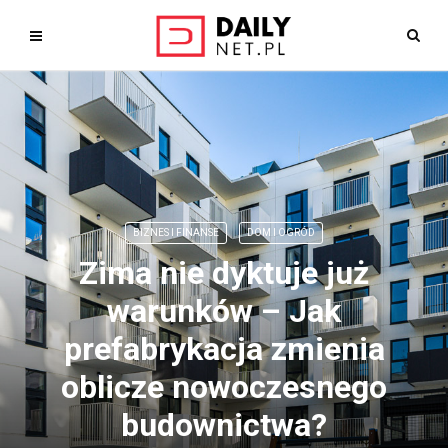
BIZNES I FINANSE
DOM I OGRÓD
Zima nie dyktuje już
warunków – Jak
prefabrykacja zmienia
oblicze nowoczesnego
budownictwa?