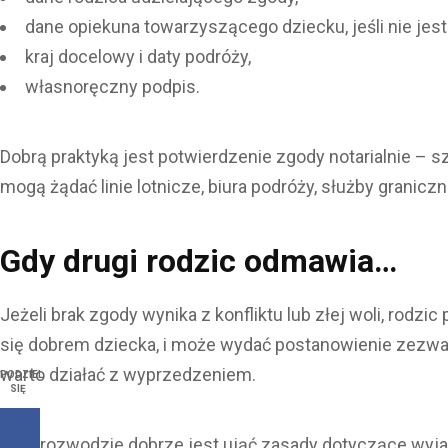
dane opiekuna towarzyszącego dziecku, jeśli nie jest 
kraj docelowy i daty podróży,
własnoręczny podpis.
Dobrą praktyką jest potwierdzenie zgody notarialnie – 
mogą żądać linie lotnicze, biura podróży, służby granicz
Gdy drugi rodzic odmawia…
Jeżeli brak zgody wynika z konfliktu lub złej woli, rod
się dobrem dziecka, i może wydać postanowienie zezwala
warto działać z wyprzedzeniem.
PODZIEL
SIĘ
Przy rozwodzie dobrze jest ująć zasady dotyczące wyj