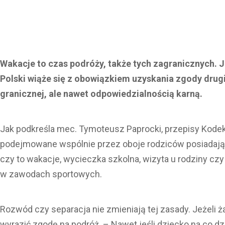
Wakacje to czas podróży, także tych zagranicznych. J
Polski wiąże się z obowiązkiem uzyskania zgody drug
granicznej, ale nawet odpowiedzialnością karną.
Jak podkreśla mec. Tymoteusz Paprocki, przepisy Kodek
podejmowane wspólnie przez oboje rodziców posiadających
czy to wakacje, wycieczka szkolna, wizyta u rodziny czy
w zawodach sportowych.
Rozwód czy separacja nie zmieniają tej zasady. Jeżeli 
wyrazić zgodę na podróż. – Nawet jeśli dziecko na co d