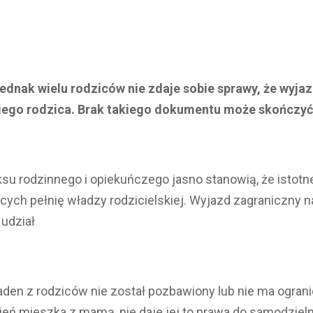
ednak wielu rodziców nie zdaje sobie
sprawy, że wyja
iego rodzica. Brak takiego dokumentu może skończyć s
su rodzinnego i opiekuńczego jasno stanowią, że istot
 pełnię władzy rodzicielskiej. Wyjazd zagraniczny należ
 udział
żaden z rodziców nie został pozbawiony lub nie ma ogran
zień mieszka z mamą, nie daje jej to prawa do samodziel