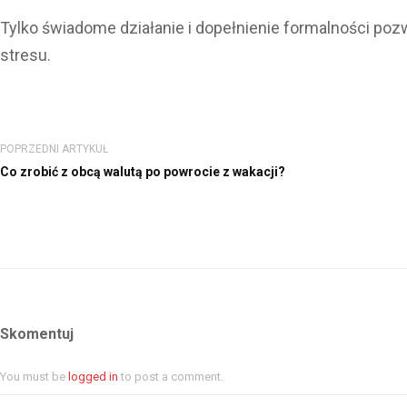
Tylko świadome działanie i dopełnienie formalności poz
stresu.
POPRZEDNI ARTYKUŁ
Co zrobić z obcą walutą po powrocie z wakacji?
Skomentuj
You must be
logged in
to post a comment.