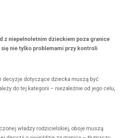
zd z niepełnoletnim dzieckiem poza granice
ię nie tylko problemami przy kontroli
ne decyzje dotyczące dziecka muszą być
y do tej kategorii – niezależnie od jego celu,
iczonej władzy rodzicielskiej, oboje muszą
nej decyzji o wyjeździe za granicę – tłumaczy