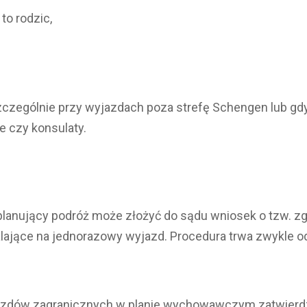
to rodzic,
szczególnie przy wyjazdach poza strefę Schengen lub gd
ne czy konsulaty.
zic planujący podróż może złożyć do sądu wniosek o tzw. 
jące na jednorazowy wyjazd. Procedura trwa zwykle od k
azdów zagranicznych w planie wychowawczym zatwierdza