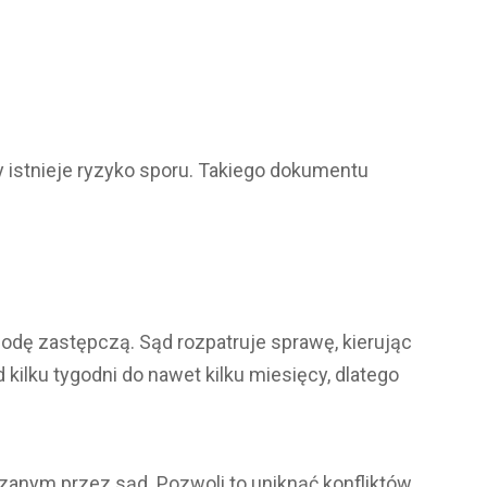
y istnieje ryzyko sporu. Takiego dokumentu
zgodę zastępczą. Sąd rozpatruje sprawę, kierując
ilku tygodni do nawet kilku miesięcy, dlatego
nym przez sąd. Pozwoli to uniknąć konfliktów