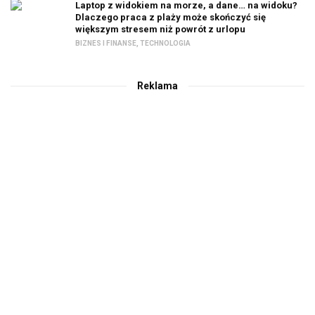
Laptop z widokiem na morze, a dane… na widoku?
Dlaczego praca z plaży może skończyć się
większym stresem niż powrót z urlopu
BIZNES I FINANSE
,
TECHNOLOGIA
Reklama