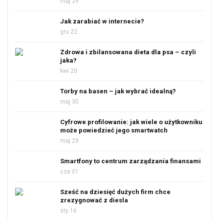
maj 29
Jak zarabiać w internecie?
gru 22
Zdrowa i zbilansowana dieta dla psa – czyli
jaka?
kwi 20
Torby na basen – jak wybrać idealną?
maj 30
Cyfrowe profilowanie: jak wiele o użytkowniku
może powiedzieć jego smartwatch
maj 29
Smartfony to centrum zarządzania finansami
cze 01
Sześć na dziesięć dużych firm chce
zrezygnować z diesla
sty 16