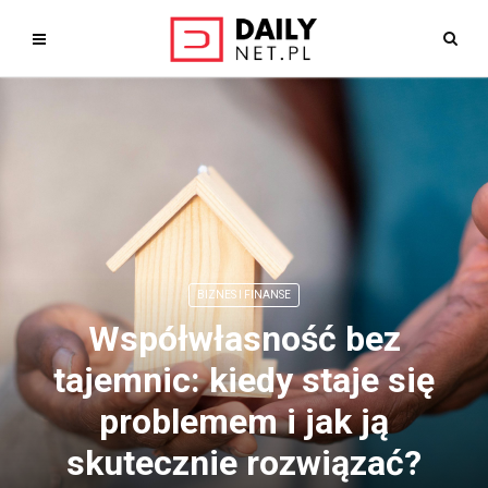
BIZNES I FINANSE
Współwłasność bez
tajemnic: kiedy staje się
problemem i jak ją
skutecznie rozwiązać?