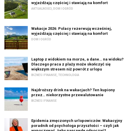
wyjeżdżają częściej i stawiają na komfort
AKTUALNOŚCI
,
DOM I OGRÓD
Wakacje 2026: Polacy rezerwują wcześniej,
wyjeżdżają częściej i stawiają na komfort
DOM I OGRÓD
Laptop z widokiem na morze, a dane… na widoku?
Dlaczego praca z plaży może skończyć się
większym stresem niż powrót z urlopu
BIZNES I FINANSE
,
TECHNOLOGIA
Najdroższy drink na wakacjach? Ten kupiony
przez… niekorzystne przewalutowanie
BIZNES I FINANSE
Epidemia zmęczonych urlopowiczów. Wakacyjny
poradnik od psychologa przyszłości – czyli jak
wypoczywać, żeby naprawdę odpocząć?