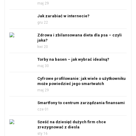
maj 29
Jak zarabiać w internecie?
gru 22
Zdrowa i zbilansowana dieta dla psa – czyli
jaka?
kwi 20
Torby na basen – jak wybrać idealną?
maj 30
Cyfrowe profilowanie: jak wiele o użytkowniku
może powiedzieć jego smartwatch
maj 29
Smartfony to centrum zarządzania finansami
cze 01
Sześć na dziesięć dużych firm chce
zrezygnować z diesla
sty 16