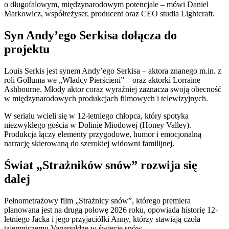
o długofalowym, międzynarodowym potencjale – mówi Daniel
Markowicz, współreżyser, producent oraz CEO studia Lightcraft.
Syn Andy’ego Serkisa dołącza do
projektu
Louis Serkis jest synem Andy’ego Serkisa – aktora znanego m.in. z
roli Golluma we „Władcy Pierścieni” – oraz aktorki Lorraine
Ashbourne. Młody aktor coraz wyraźniej zaznacza swoją obecność
w międzynarodowych produkcjach filmowych i telewizyjnych.
W serialu wcieli się w 12-letniego chłopca, który spotyka
niezwykłego gościa w Dolinie Miodowej (Honey Valley).
Produkcja łączy elementy przygodowe, humor i emocjonalną
narrację skierowaną do szerokiej widowni familijnej.
Świat „Strażników snów” rozwija się
dalej
Pełnometrażowy film „Strażnicy snów”, którego premiera
planowana jest na drugą połowę 2026 roku, opowiada historię 12-
letniego Jacka i jego przyjaciółki Anny, którzy stawiają czoła
tajemniczemu Vagapuldze w świecie snów.