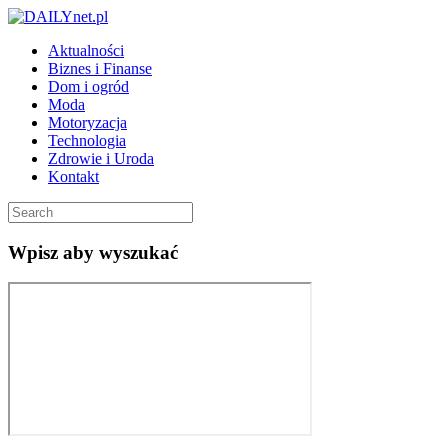
Aktualności
Biznes i Finanse
Dom i ogród
Moda
Motoryzacja
Technologia
Zdrowie i Uroda
Kontakt
Wpisz aby wyszukać