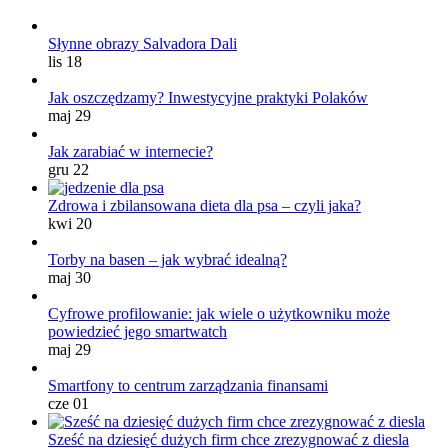
Słynne obrazy Salvadora Dali
lis 18
Jak oszczędzamy? Inwestycyjne praktyki Polaków
maj 29
Jak zarabiać w internecie?
gru 22
Zdrowa i zbilansowana dieta dla psa – czyli jaka?
kwi 20
Torby na basen – jak wybrać idealną?
maj 30
Cyfrowe profilowanie: jak wiele o użytkowniku może
powiedzieć jego smartwatch
maj 29
Smartfony to centrum zarządzania finansami
cze 01
Sześć na dziesięć dużych firm chce zrezygnować z diesla