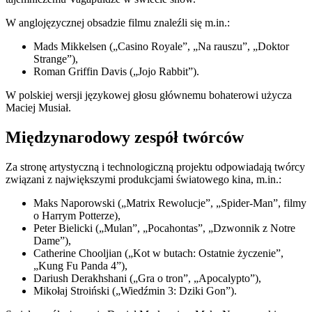
W anglojęzycznej obsadzie filmu znaleźli się m.in.:
Mads Mikkelsen („Casino Royale”, „Na rauszu”, „Doktor
Strange”),
Roman Griffin Davis („Jojo Rabbit”).
W polskiej wersji językowej głosu głównemu bohaterowi użycza
Maciej Musiał.
Międzynarodowy zespół twórców
Za stronę artystyczną i technologiczną projektu odpowiadają twórcy
związani z największymi produkcjami światowego kina, m.in.:
Maks Naporowski („Matrix Rewolucje”, „Spider-Man”, filmy
o Harrym Potterze),
Peter Bielicki („Mulan”, „Pocahontas”, „Dzwonnik z Notre
Dame”),
Catherine Chooljian („Kot w butach: Ostatnie życzenie”,
„Kung Fu Panda 4”),
Dariush Derakhshani („Gra o tron”, „Apocalypto”),
Mikołaj Stroiński („Wiedźmin 3: Dziki Gon”).