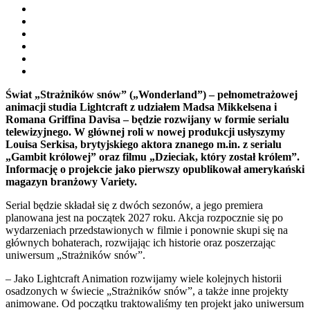
Świat „Strażników snów” („Wonderland”) – pełnometrażowej
animacji studia Lightcraft z udziałem Madsa Mikkelsena i
Romana Griffina Davisa – będzie rozwijany w formie serialu
telewizyjnego. W głównej roli w nowej produkcji usłyszymy
Louisa Serkisa, brytyjskiego aktora znanego m.in. z serialu
„Gambit królowej” oraz filmu „Dzieciak, który został królem”.
Informację o projekcie jako pierwszy opublikował amerykański
magazyn branżowy Variety.
Serial będzie składał się z dwóch sezonów, a jego premiera
planowana jest na początek 2027 roku. Akcja rozpocznie się po
wydarzeniach przedstawionych w filmie i ponownie skupi się na
głównych bohaterach, rozwijając ich historie oraz poszerzając
uniwersum „Strażników snów”.
– Jako Lightcraft Animation rozwijamy wiele kolejnych historii
osadzonych w świecie „Strażników snów”, a także inne projekty
animowane. Od początku traktowaliśmy ten projekt jako uniwersum