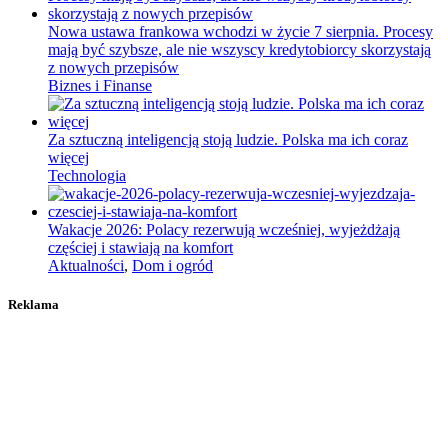
Nowa ustawa frankowa wchodzi w życie 7 sierpnia. Procesy
mają być szybsze, ale nie wszyscy kredytobiorcy skorzystają
z nowych przepisów
Biznes i Finanse
Za sztuczną inteligencją stoją ludzie. Polska ma ich coraz
więcej
Technologia
Wakacje 2026: Polacy rezerwują wcześniej, wyjeżdżają
częściej i stawiają na komfort
Aktualności
,
Dom i ogród
Reklama