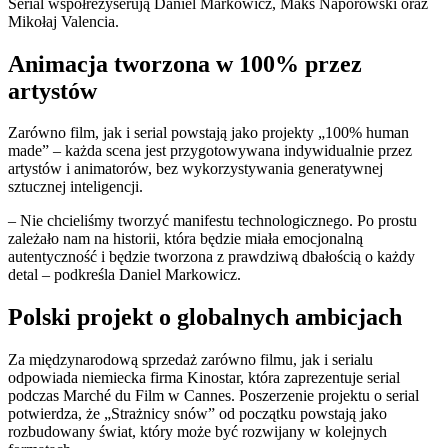
Serial współreżyserują Daniel Markowicz, Maks Naporowski oraz
Mikołaj Valencia.
Animacja tworzona w 100% przez
artystów
Zarówno film, jak i serial powstają jako projekty „100% human
made” – każda scena jest przygotowywana indywidualnie przez
artystów i animatorów, bez wykorzystywania generatywnej
sztucznej inteligencji.
– Nie chcieliśmy tworzyć manifestu technologicznego. Po prostu
zależało nam na historii, która będzie miała emocjonalną
autentyczność i będzie tworzona z prawdziwą dbałością o każdy
detal – podkreśla Daniel Markowicz.
Polski projekt o globalnych ambicjach
Za międzynarodową sprzedaż zarówno filmu, jak i serialu
odpowiada niemiecka firma Kinostar, która zaprezentuje serial
podczas Marché du Film w Cannes. Poszerzenie projektu o serial
potwierdza, że „Strażnicy snów” od początku powstają jako
rozbudowany świat, który może być rozwijany w kolejnych