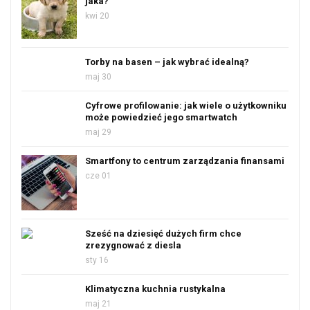
jaka?
kwi 20
Torby na basen – jak wybrać idealną?
maj 30
Cyfrowe profilowanie: jak wiele o użytkowniku
może powiedzieć jego smartwatch
maj 29
Smartfony to centrum zarządzania finansami
cze 01
Sześć na dziesięć dużych firm chce
zrezygnować z diesla
sty 16
Klimatyczna kuchnia rustykalna
maj 21