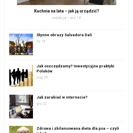
Kuchnia na lata – jak ją urządzić?
redakcja
wrz 18
Słynne obrazy Salvadora Dali
lis 18
Jak oszczędzamy? Inwestycyjne praktyki
Polaków
maj 29
Jak zarabiać w internecie?
gru 22
Zdrowa i zbilansowana dieta dla psa – czyli