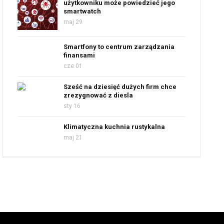
użytkowniku może powiedzieć jego
smartwatch
maj 29
Smartfony to centrum zarządzania
finansami
cze 01
Sześć na dziesięć dużych firm chce
zrezygnować z diesla
sty 16
Klimatyczna kuchnia rustykalna
maj 21