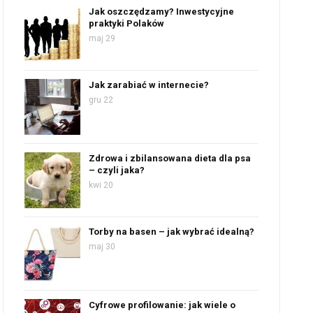
Jak oszczędzamy? Inwestycyjne
praktyki Polaków
maj 29
Jak zarabiać w internecie?
gru 22
Zdrowa i zbilansowana dieta dla psa
– czyli jaka?
kwi 20
Torby na basen – jak wybrać idealną?
maj 30
Cyfrowe profilowanie: jak wiele o