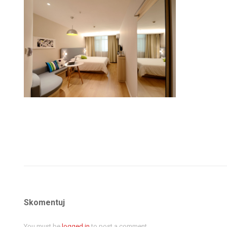
Skomentuj
You must be
logged in
to post a comment.