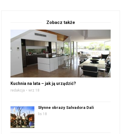
Zobacz także
Kuchnia na lata – jak ją urządzić?
redakcja
wrz 18
Słynne obrazy Salvadora Dali
lis 18