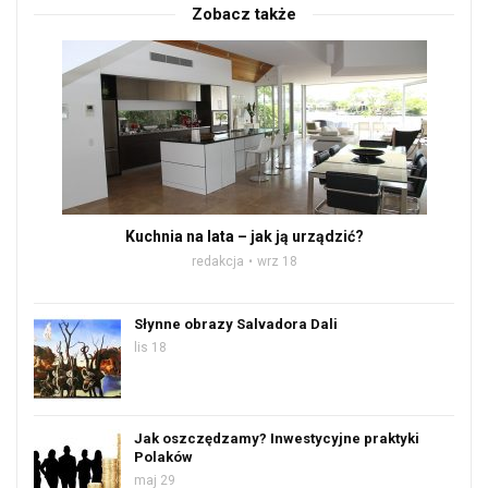
Zobacz także
Kuchnia na lata – jak ją urządzić?
redakcja
wrz 18
Słynne obrazy Salvadora Dali
lis 18
Jak oszczędzamy? Inwestycyjne praktyki
Polaków
maj 29