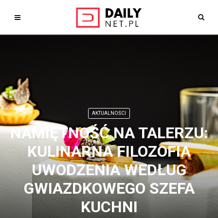
AKTUALNOŚCI
NAMIĘTNOŚĆ NA TALERZU:
KULINARNA FILOZOFIA
UWODZENIA WEDŁUG
GWIAZDKOWEGO SZEFA
KUCHNI