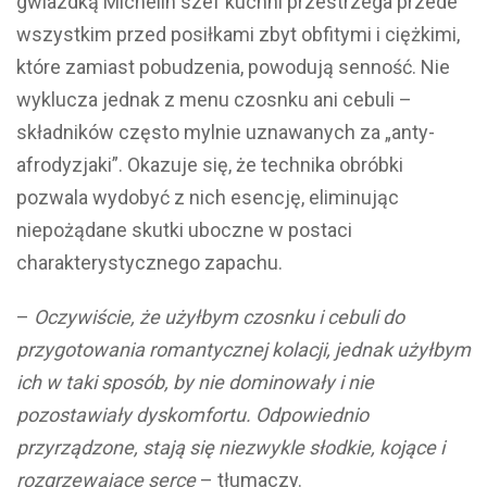
gwiazdką Michelin szef kuchni przestrzega przede
wszystkim przed posiłkami zbyt obfitymi i ciężkimi,
które zamiast pobudzenia, powodują senność. Nie
wyklucza jednak z menu czosnku ani cebuli –
składników często mylnie uznawanych za „anty-
afrodyzjaki”. Okazuje się, że technika obróbki
pozwala wydobyć z nich esencję, eliminując
niepożądane skutki uboczne w postaci
charakterystycznego zapachu.
–
Oczywiście, że użyłbym czosnku i cebuli do
przygotowania romantycznej kolacji, jednak użyłbym
ich w taki sposób, by nie dominowały i nie
pozostawiały dyskomfortu. Odpowiednio
przyrządzone, stają się niezwykle słodkie, kojące i
rozgrzewające serce
– tłumaczy.