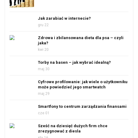
Jak zarabiać w internecie?
gru 22
Zdrowa i zbilansowana dieta dla psa – czyli
jaka?
kwi 20
Torby na basen – jak wybrać idealną?
maj 30
Cyfrowe profilowanie: jak wiele o użytkowniku
może powiedzieć jego smartwatch
maj 29
Smartfony to centrum zarządzania finansami
cze 01
Sześć na dziesięć dużych firm chce
zrezygnować z diesla
sty 16