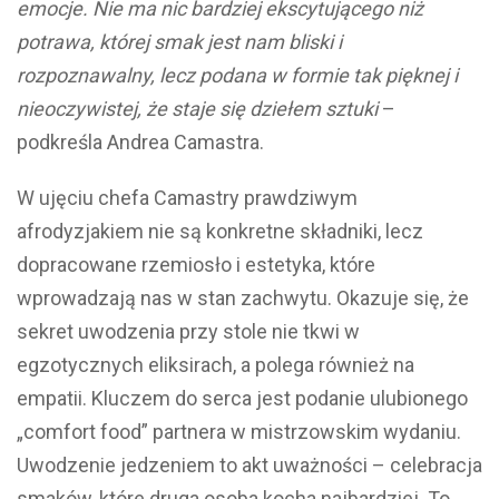
emocje. Nie ma nic bardziej ekscytującego niż
potrawa, której smak jest nam bliski i
rozpoznawalny, lecz podana w formie tak pięknej i
nieoczywistej, że staje się dziełem sztuki
–
podkreśla Andrea Camastra.
W ujęciu chefa Camastry prawdziwym
afrodyzjakiem nie są konkretne składniki, lecz
dopracowane rzemiosło i estetyka, które
wprowadzają nas w stan zachwytu. Okazuje się, że
sekret uwodzenia przy stole nie tkwi w
egzotycznych eliksirach, a polega również na
empatii. Kluczem do serca jest podanie ulubionego
„comfort food” partnera w mistrzowskim wydaniu.
Uwodzenie jedzeniem to akt uważności – celebracja
smaków, które druga osoba kocha najbardziej. To