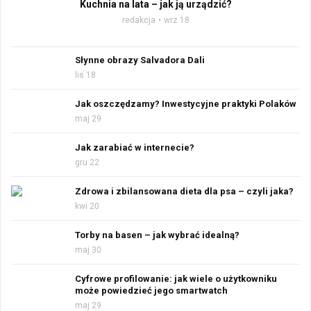
Kuchnia na lata – jak ją urządzić?
redakcja
wrz 18
Słynne obrazy Salvadora Dali
lis 18
Jak oszczędzamy? Inwestycyjne praktyki Polaków
maj 29
Jak zarabiać w internecie?
gru 22
Zdrowa i zbilansowana dieta dla psa – czyli jaka?
kwi 20
Torby na basen – jak wybrać idealną?
maj 30
Cyfrowe profilowanie: jak wiele o użytkowniku
może powiedzieć jego smartwatch
maj 29