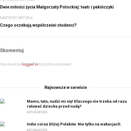
Dwie miłości życia Małgorzaty Potockiej: teatr i pekińczyki
NASTEPNY ARTYKUŁ
Czego oczekują współcześni studenci?
Skomentuj
You must be
logged in
to post a comment.
Najnowsze w serwisie
Mamo, tato, nudzi mi się! Dlaczego nie trzeba od razu
ratować dziecka przed nudą?
AKTUALNOŚCI
Indie coraz bliżej Polaków. Nie tylko na wakacjach
AKTUALNOŚCI