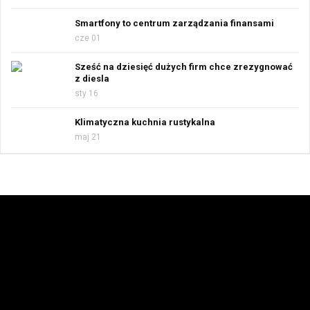
Smartfony to centrum zarządzania finansami
cze 01
Sześć na dziesięć dużych firm chce zrezygnować
z diesla
sty 16
Klimatyczna kuchnia rustykalna
maj 21