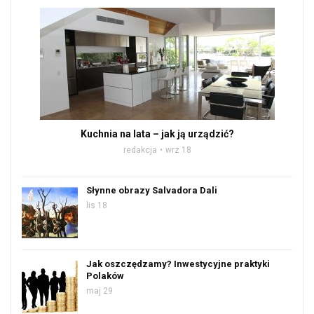
Kuchnia na lata – jak ją urządzić?
redakcja
wrz 18
Słynne obrazy Salvadora Dali
lis 18
Jak oszczędzamy? Inwestycyjne praktyki
Polaków
maj 29