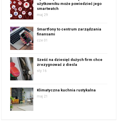
użytkowniku może powiedzieć jego
smartwatch
maj 29
Smartfony to centrum zarządzania
finansami
cze 01
Sześć na dziesięć dużych firm chce
zrezygnować z diesla
sty 16
Klimatyczna kuchnia rustykalna
maj 21