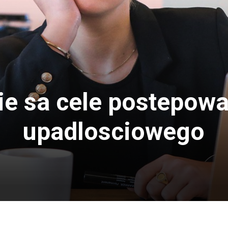
ie sa cele postepow
upadlosciowego