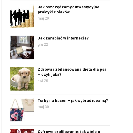
Jak oszczędzamy? Inwestycyjne
praktyki Polaków
maj 29
Jak zarabiać w internecie?
gru 22
Zdrowa i zbilansowana dieta dla psa
– czyli jaka?
kwi 20
Torby na basen – jak wybrać idealną?
maj 30
Cyfrowe profilowanie: jak wiele o