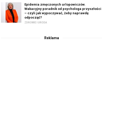
Epidemia zmęczonych urlopowiczów.
Wakacyjny poradnik od psychologa przyszłości
– czyli jak wypoczywać, żeby naprawdę
odpocząć?
ZDROWIE I URODA
Reklama