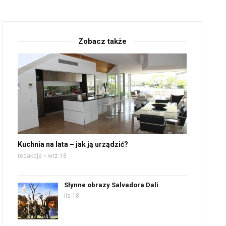
Zobacz także
Kuchnia na lata – jak ją urządzić?
redakcja
wrz 18
Słynne obrazy Salvadora Dali
lis 18