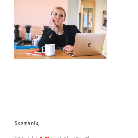
Skomentuj
You must be
logged in
to post a comment.