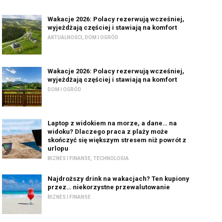
Wakacje 2026: Polacy rezerwują wcześniej,
wyjeżdżają częściej i stawiają na komfort
AKTUALNOŚCI
,
DOM I OGRÓD
Wakacje 2026: Polacy rezerwują wcześniej,
wyjeżdżają częściej i stawiają na komfort
DOM I OGRÓD
Laptop z widokiem na morze, a dane… na
widoku? Dlaczego praca z plaży może
skończyć się większym stresem niż powrót z
urlopu
BIZNES I FINANSE
,
TECHNOLOGIA
Najdroższy drink na wakacjach? Ten kupiony
przez… niekorzystne przewalutowanie
BIZNES I FINANSE