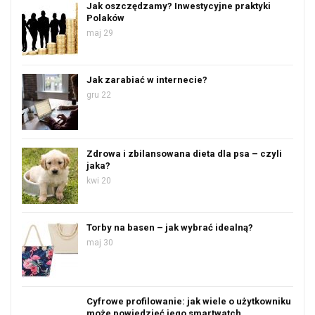
Jak oszczędzamy? Inwestycyjne praktyki
Polaków
maj 29
Jak zarabiać w internecie?
gru 22
Zdrowa i zbilansowana dieta dla psa – czyli
jaka?
kwi 20
Torby na basen – jak wybrać idealną?
maj 30
Cyfrowe profilowanie: jak wiele o użytkowniku
może powiedzieć jego smartwatch