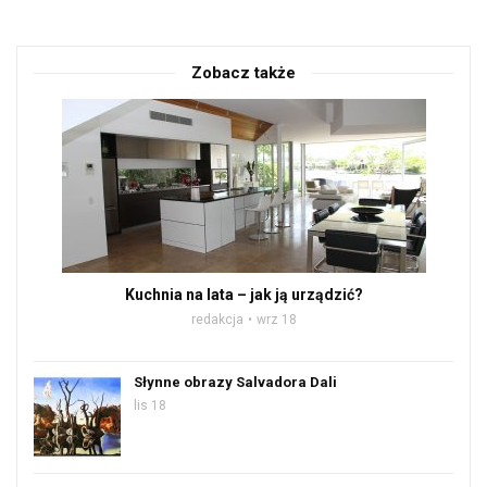
Zobacz także
Kuchnia na lata – jak ją urządzić?
redakcja
wrz 18
Słynne obrazy Salvadora Dali
lis 18