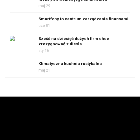
maj 29
Smartfony to centrum zarządzania finansami
cze 01
Sześć na dziesięć dużych firm chce
zrezygnować z diesla
sty 16
Klimatyczna kuchnia rustykalna
maj 21