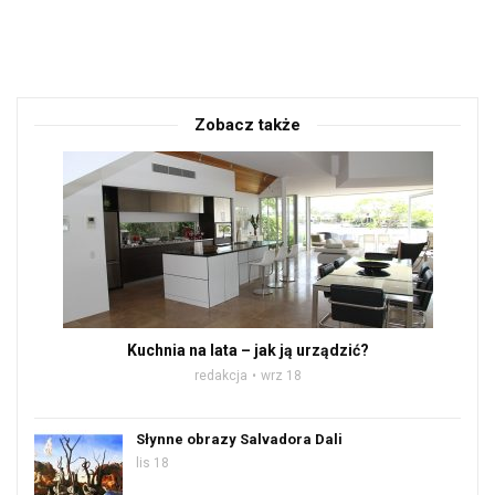
Zobacz także
Kuchnia na lata – jak ją urządzić?
redakcja
wrz 18
Słynne obrazy Salvadora Dali
lis 18