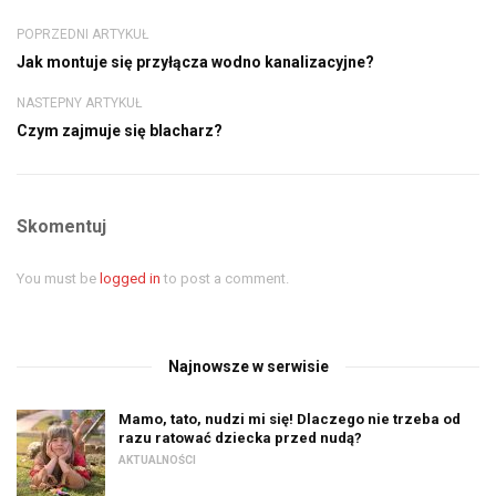
POPRZEDNI ARTYKUŁ
Jak montuje się przyłącza wodno kanalizacyjne?
NASTEPNY ARTYKUŁ
Czym zajmuje się blacharz?
Skomentuj
You must be
logged in
to post a comment.
Najnowsze w serwisie
Mamo, tato, nudzi mi się! Dlaczego nie trzeba od
razu ratować dziecka przed nudą?
AKTUALNOŚCI