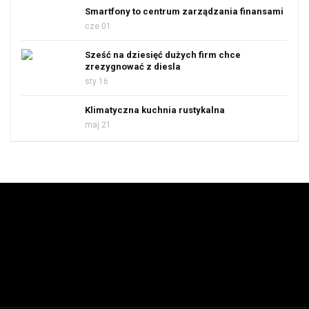
Smartfony to centrum zarządzania finansami
cze 01
Sześć na dziesięć dużych firm chce
zrezygnować z diesla
sty 16
Klimatyczna kuchnia rustykalna
maj 21