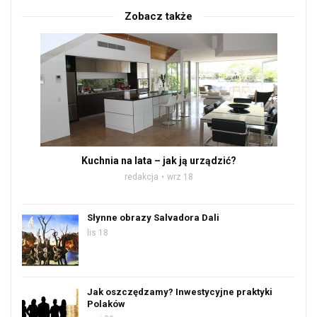
Zobacz także
Kuchnia na lata – jak ją urządzić?
redakcja
wrz 18
Słynne obrazy Salvadora Dali
lis 18
Jak oszczędzamy? Inwestycyjne praktyki
Polaków