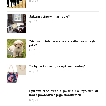
maj 29
Jak zarabiać w internecie?
gru 22
Zdrowa i zbilansowana dieta dla psa – czyli
jaka?
kwi 20
Torby na basen – jak wybrać idealną?
maj 30
Cyfrowe profilowanie: jak wiele o użytkowniku
może powiedzieć jego smartwatch
maj 29