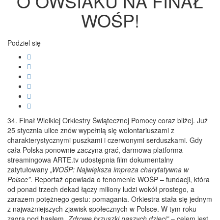
O OWSIAKU NA FINAŁ
WOŚP!
Podziel się
34. Finał Wielkiej Orkiestry Świątecznej Pomocy coraz bliżej. Już
25 stycznia ulice znów wypełnią się wolontariuszami z
charakterystycznymi puszkami i czerwonymi serduszkami. Gdy
cała Polska ponownie zaczyna grać, darmowa platforma
streamingowa ARTE.tv udostępnia film dokumentalny
zatytułowany
„WOŚP: Największa impreza charytatywna w
Polsce”
. Reportaż opowiada o fenomenie WOŚP – fundacji, która
od ponad trzech dekad łączy miliony ludzi wokół prostego, a
zarazem potężnego gestu: pomagania. Orkiestra stała się jednym
z najważniejszych zjawisk społecznych w Polsce. W tym roku
zagra pod hasłem
„Zdrowe brzuszki naszych dzieci”
– celem jest