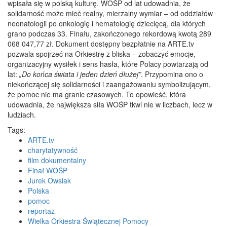
wpisała się w polską kulturę. WOŚP od lat udowadnia, że
solidarność może mieć realny, mierzalny wymiar – od oddziałów
neonatologii po onkologię i hematologię dziecięcą, dla których
grano podczas 33. Finału, zakończonego rekordową kwotą 289
068 047,77 zł. Dokument dostępny bezpłatnie na ARTE.tv
pozwala spojrzeć na Orkiestrę z bliska – zobaczyć emocje,
organizacyjny wysiłek i sens hasła, które Polacy powtarzają od
lat:
„Do końca świata i jeden dzień dłużej”
. Przypomina ono o
niekończącej się solidarności i zaangażowaniu symbolizującym,
że pomoc nie ma granic czasowych. To opowieść, która
udowadnia, że największa siła WOŚP tkwi nie w liczbach, lecz w
ludziach.
Tags:
ARTE.tv
charytatywność
film dokumentalny
Finał WOŚP
Jurek Owsiak
Polska
pomoc
reportaż
Wielka Orkiestra Świątecznej Pomocy