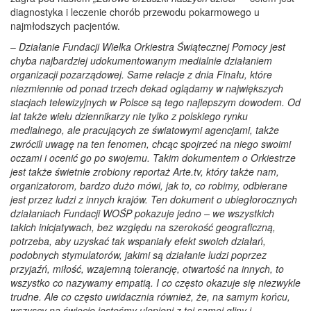
diagnostyka i leczenie chorób przewodu pokarmowego u
najmłodszych pacjentów.
–
Działanie Fundacji Wielka Orkiestra Świątecznej Pomocy jest
chyba najbardziej udokumentowanym medialnie działaniem
organizacji pozarządowej. Same relacje z dnia Finału, które
niezmiennie od ponad trzech dekad oglądamy w największych
stacjach telewizyjnych w Polsce są tego najlepszym dowodem. Od
lat także wielu dziennikarzy nie tylko z polskiego rynku
medialnego, ale pracujących ze światowymi agencjami, także
zwrócili uwagę na ten fenomen, chcąc spojrzeć na niego swoimi
oczami i ocenić go po swojemu. Takim dokumentem o Orkiestrze
jest także świetnie zrobiony reportaż Arte.tv, który także nam,
organizatorom, bardzo dużo mówi, jak to, co robimy, odbierane
jest przez ludzi z innych krajów. Ten dokument o ubiegłorocznych
działaniach Fundacji WOŚP pokazuje jedno – we wszystkich
takich inicjatywach, bez względu na szerokość geograficzną,
potrzeba, aby uzyskać tak wspaniały efekt swoich działań,
podobnych stymulatorów, jakimi są działanie ludzi poprzez
przyjaźń, miłość, wzajemną tolerancję, otwartość na innych, to
wszystko co nazywamy empatią. I co często okazuje się niezwykle
trudne. Ale co często uwidacznia również, że, na samym końcu,
wszyscy na świecie jesteśmy ulepieni z tej samej gliny i