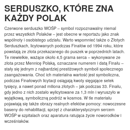
SERDUSZKO, KTÓRE ZNA
KAŻDY POLAK
Czerwone serduszko WOŚP – symbol rozpoznawalny niemal
przez wszystkich Polaków – jest obecne w reportażu jako znak
wspólnoty i osobistego udziału. Warto wspomnieć także o Złotych
Serduszkach, licytowanych podczas Finałów od 1994 roku, które
powstają ze złota przekazanego do puszek w poprzednich latach.
Te niewielkie, ważące około 4,5 grama serca – wykonywane ze
złota przez Mennicę Polską, oznaczane numerem i datą Finału –
stały się jednym z najbardziej prestiżowych symboli społecznego
zaangażowania. Choć ich materialna wartość jest symboliczna,
podczas Finałowych licytacji osiągają kwoty sięgające setek
tysięcy, a nawet ponad miliona złotych – jak podczas 33. Finału,
gdy jedno z nich zostało wylicytowane za 1,3 mln i wyruszyło w
wyjątkową, symboliczną podróż w kosmos. W tle materiału
pojawiają się także obrazy realnych efektów pomocy: nowoczesne
baseny do rehabilitacji, sprzęt z charakterystycznym sercem
WOŚP w szpitalach oraz aparatura ratująca życie noworodków i
wcześniaków.