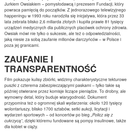
Jurkiem Owsiakiem – pomysłodawcą i prezesem Fundacji, który
powraca pamięcią do początków. Z jednorazowego telewizyjnego
happeningu w 1993 roku narodziła się inicjatywa, która przez 33
lata zebrała blisko 2,6 miliarda złotych i kupiła prawie 81 tysięcy
urządzeń medycznych dla publicznych placówek ochrony zdrowia.
Owsiak mówi nie tylko o sukcesie, ale też o odpowiedzialności,
jaką niesie za sobą zaufanie milionów darczyńców – w Polsce i
poza jej granicami.
ZAUFANIE I
TRANSPARENTNOŚĆ
Film pokazuje kulisy zbiórki, widzimy charakterystyczne tekturowe
puszki z czterema zabezpieczającymi paskami – tylko takie są
później otwierane przez komisje liczące pieniądze. To drobny, ale
wymowny detal, który buduje wiarygodność. Dokument
przypomina też o ogromnej skali wydarzenia: około 120 tysięcy
wolontariuszy, blisko 1700 sztabów, setki aukcji, licytacji i
wydarzeń sportowych – od koncertów po bieg
„Policz się z
cukrzycą”
, dzięki któremu fundowane są pompy insulinowe, także
dla kobiet w ciąży.