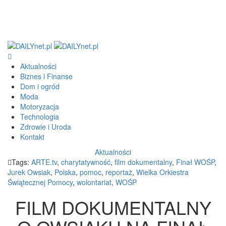
Aktualności
Biznes i Finanse
Dom i ogród
Moda
Motoryzacja
Technologia
Zdrowie i Uroda
Kontakt
Aktualności
Tags:
ARTE.tv
,
charytatywność
,
film dokumentalny
,
Finał WOŚP
,
Jurek Owsiak
,
Polska
,
pomoc
,
reportaż
,
Wielka Orkiestra
Świątecznej Pomocy
,
wolontariat
,
WOŚP
FILM DOKUMENTALNY