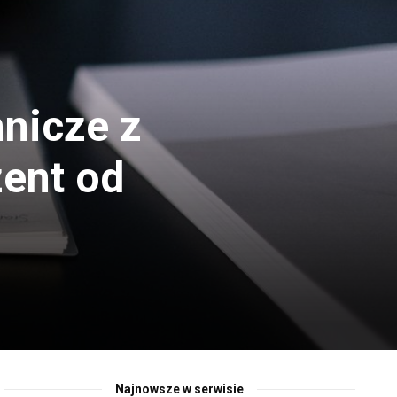
nicze z
zent od
Najnowsze w serwisie