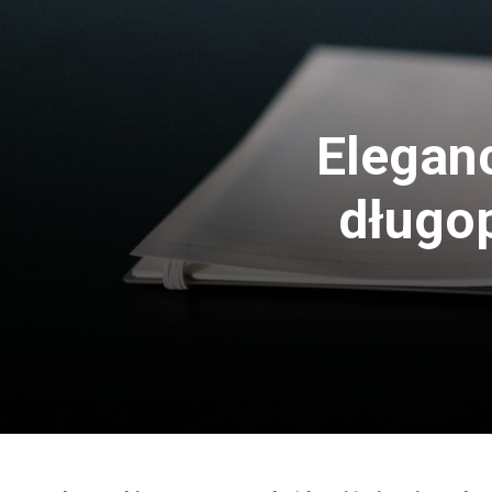
Elegan
długop