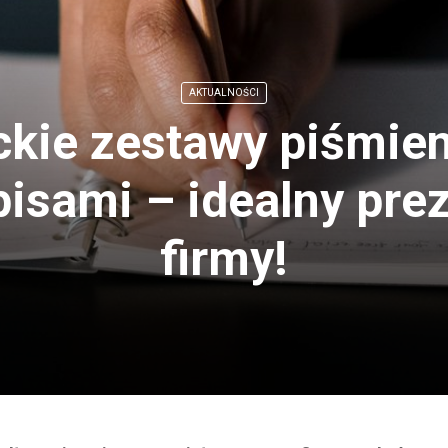
AKTUALNOŚCI
ckie zestawy piśmien
isami – idealny pre
firmy!