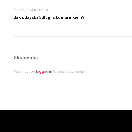
POPRZEDNI ARTYKUŁ
Jak odzyskać długi z komornikiem?
Skomentuj
You must be
logged in
to post a comment.