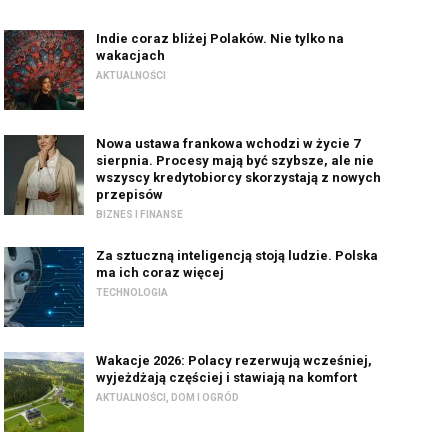
Indie coraz bliżej Polaków. Nie tylko na
wakacjach
AKTUALNOŚCI
Nowa ustawa frankowa wchodzi w życie 7
sierpnia. Procesy mają być szybsze, ale nie
wszyscy kredytobiorcy skorzystają z nowych
przepisów
BIZNES I FINANSE
Za sztuczną inteligencją stoją ludzie. Polska
ma ich coraz więcej
TECHNOLOGIA
Wakacje 2026: Polacy rezerwują wcześniej,
wyjeżdżają częściej i stawiają na komfort
AKTUALNOŚCI
,
DOM I OGRÓD