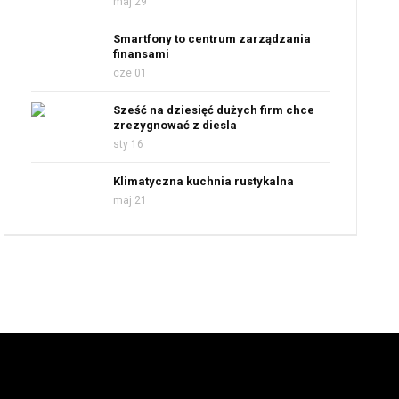
maj 29
Smartfony to centrum zarządzania
finansami
cze 01
Sześć na dziesięć dużych firm chce
zrezygnować z diesla
sty 16
Klimatyczna kuchnia rustykalna
maj 21