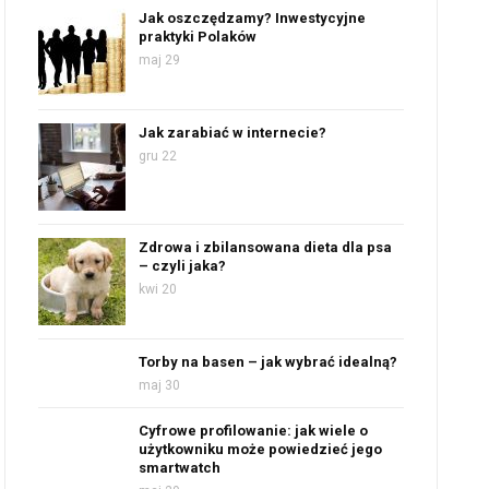
Jak oszczędzamy? Inwestycyjne
praktyki Polaków
maj 29
Jak zarabiać w internecie?
gru 22
Zdrowa i zbilansowana dieta dla psa
– czyli jaka?
kwi 20
Torby na basen – jak wybrać idealną?
maj 30
Cyfrowe profilowanie: jak wiele o
użytkowniku może powiedzieć jego
smartwatch