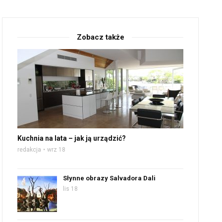
Zobacz także
Kuchnia na lata – jak ją urządzić?
redakcja
wrz 18
Słynne obrazy Salvadora Dali
lis 18