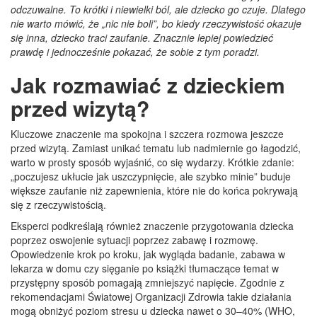
odczuwalne. To krótki i niewielki ból, ale dziecko go czuje. Dlatego
nie warto mówić, że „nic nie boli”, bo kiedy rzeczywistość okazuje
się inna, dziecko traci zaufanie. Znacznie lepiej powiedzieć
prawdę i jednocześnie pokazać, że sobie z tym poradzi.
Jak rozmawiać z dzieckiem
przed wizytą?
Kluczowe znaczenie ma spokojna i szczera rozmowa jeszcze
przed wizytą. Zamiast unikać tematu lub nadmiernie go łagodzić,
warto w prosty sposób wyjaśnić, co się wydarzy. Krótkie zdanie:
„poczujesz ukłucie jak uszczypnięcie, ale szybko minie” buduje
większe zaufanie niż zapewnienia, które nie do końca pokrywają
się z rzeczywistością.
Eksperci podkreślają również znaczenie przygotowania dziecka
poprzez oswojenie sytuacji poprzez zabawę i rozmowę.
Opowiedzenie krok po kroku, jak wygląda badanie, zabawa w
lekarza w domu czy sięganie po książki tłumaczące temat w
przystępny sposób pomagają zmniejszyć napięcie. Zgodnie z
rekomendacjami Światowej Organizacji Zdrowia takie działania
mogą obniżyć poziom stresu u dziecka nawet o 30–40% (WHO,