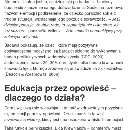
Nie mniej istotne jest to, co dzieje się po badaniu. To wtedy
buduje się znaczenie całego doświadczenia. Spokojna rozmowa,
nazwanie emocji i podkreślenie, że dziecko poradziło sobie z
trudną sytuacją, wzmacniają jego poczucie sprawczości.
– Jeśli
dziecko poczuje, że dało radę, to zapamięta nie tylko stres, ale
też sukces
– podkreśla Velinov.
– A to zmienia perspektywę przy
kolejnych wizytach.
Badania pokazują, że dzieci, które mają pozytywne
doświadczenia medyczne, są bardziej skłonne do wykonywania
badań profilaktycznych w dorosłym życiu (CDC, 2020).
Jednocześnie nawet 20–30% dorosłych unika badań krwi właśnie
z powodu lęku, którego źródłem są doświadczenia z dzieciństwa
(Deacon & Abramowitz, 2006).
Edukacja przez opowieść –
dlaczego to działa?
Coraz większą rolę w oswajaniu tematów zdrowotnych przypisuje
się edukacji poprzez opowieść. Dzieci znacznie łatwiej
przyswajają wiedzę, kiedy jest ona osadzona w historii i emocjach.
Taką funkcję pełni książka „Liga Krewniaków – bohaterów masz