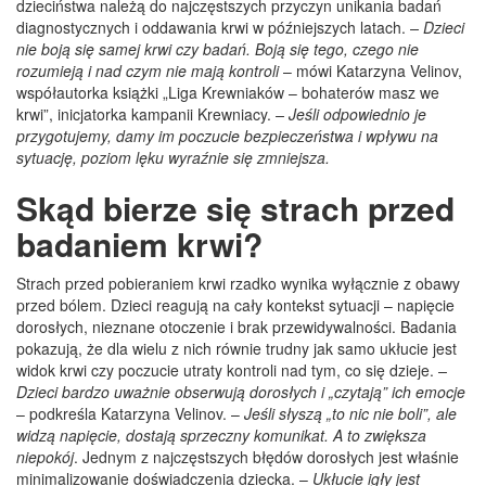
dzieciństwa należą do najczęstszych przyczyn unikania badań
diagnostycznych i oddawania krwi w późniejszych latach.
– Dzieci
nie boją się samej krwi czy badań. Boją się tego, czego nie
rozumieją i nad czym nie mają kontroli
– mówi Katarzyna Velinov,
współautorka książki „Liga Krewniaków – bohaterów masz we
krwi”, inicjatorka kampanii Krewniacy.
– Jeśli odpowiednio je
przygotujemy, damy im poczucie bezpieczeństwa i wpływu na
sytuację, poziom lęku wyraźnie się zmniejsza.
Skąd bierze się strach przed
badaniem krwi?
Strach przed pobieraniem krwi rzadko wynika wyłącznie z obawy
przed bólem. Dzieci reagują na cały kontekst sytuacji – napięcie
dorosłych, nieznane otoczenie i brak przewidywalności. Badania
pokazują, że dla wielu z nich równie trudny jak samo ukłucie jest
widok krwi czy poczucie utraty kontroli nad tym, co się dzieje.
–
Dzieci bardzo uważnie obserwują dorosłych i „czytają” ich emocje
– podkreśla Katarzyna Velinov. –
Jeśli słyszą „to nic nie boli”, ale
widzą napięcie, dostają sprzeczny komunikat. A to zwiększa
niepokój
. Jednym z najczęstszych błędów dorosłych jest właśnie
minimalizowanie doświadczenia dziecka. –
Ukłucie igły jest