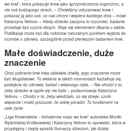
we krwi”, która pokazuje krew jako sprzymierzeńca organizmu, a
nie coś budzącego strach.
– Chcieliśmy odczarować krew i
pokazać ją jako coś, co nas chroni i wspiera każdego dnia
– mówi
Katarzyna Velinov.
– Kiedy dziecko zaczyna to rozumieć, badanie
przestaje być czymś obcym. Staje się elementem dbania o siebie.
Publikacja może być dla rodziców naturalnym punktem wyjścia do
rozmów o zdrowiu, szczególnie przed pierwszym badaniem krwi.
Małe doświadczenie, duże
znaczenie
Choć pobranie krwi trwa zaledwie chwilę, jego znaczenie może
być długofalowe. To właśnie w takich momentach kształtuje się
podejście do zdrowia, badań i własnego ciała.
– Nie chodzi o to,
żeby dziecko w ogóle się nie bało
– podsumowuje Katarzyna
Velinov.
– Chodzi o to, żeby wiedziało, co się dzieje, czuło
wsparcie i miało poczucie, że sobie poradzi. To fundament na
całe życie.
„Liga Krewniaków – bohaterów masz we krwi” autorstwa Moniki
Rędzińskiej-Królikowskiej i Katarzyny Velinov to opowieść, która w
przystępny i ciepły sposób tłumaczy dzieciom, jak działa