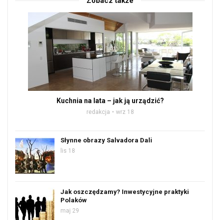
Zobacz także
Kuchnia na lata – jak ją urządzić?
redakcja
wrz 18
Słynne obrazy Salvadora Dali
lis 18
Jak oszczędzamy? Inwestycyjne praktyki
Polaków
maj 29