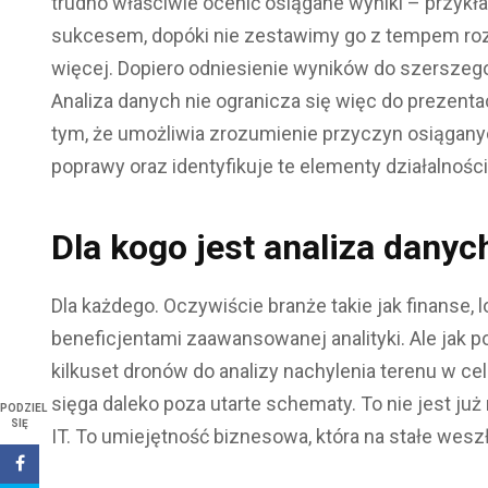
trudno właściwie ocenić osiągane wyniki – przy
sukcesem, dopóki nie zestawimy go z tempem roz
więcej. Dopiero odniesienie wyników do szerszeg
Analiza danych nie ogranicza się więc do prezent
tym, że umożliwia zrozumienie przyczyn osiągan
poprawy oraz identyfikuje te elementy działalności
Dla kogo jest analiza danyc
Dla każdego. Oczywiście branże takie jak finanse, 
beneficjentami zaawansowanej analityki. Ale jak po
kilkuset dronów do analizy nachylenia terenu w ce
sięga daleko poza utarte schematy. To nie jest ju
PODZIEL
SIĘ
IT. To umiejętność biznesowa, która na stałe wesz