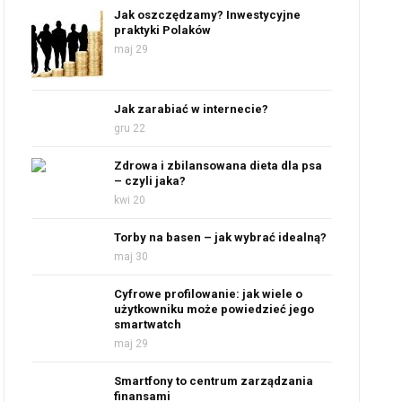
Jak oszczędzamy? Inwestycyjne
praktyki Polaków
maj 29
Jak zarabiać w internecie?
gru 22
Zdrowa i zbilansowana dieta dla psa
– czyli jaka?
kwi 20
Torby na basen – jak wybrać idealną?
maj 30
Cyfrowe profilowanie: jak wiele o
użytkowniku może powiedzieć jego
smartwatch
maj 29
Smartfony to centrum zarządzania
finansami