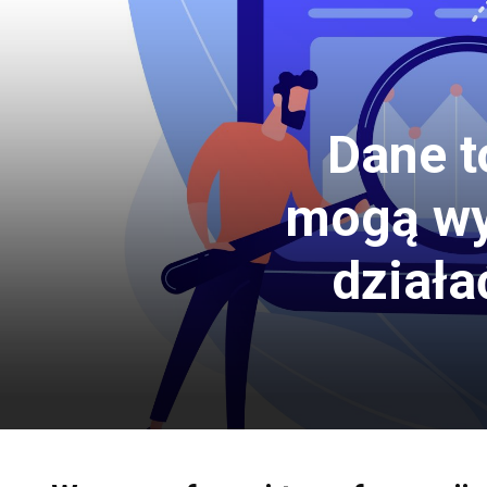
Dane t
mogą wy
działa