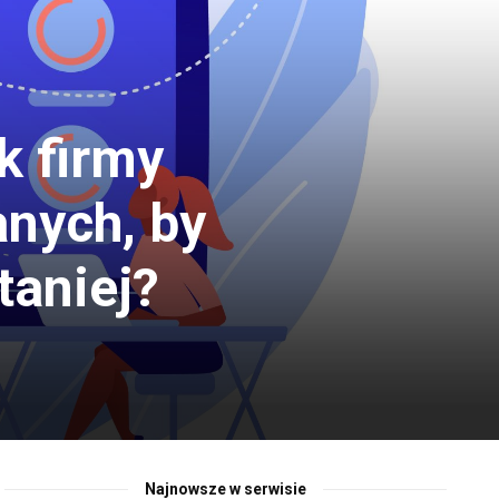
k firmy
nych, by
taniej?
Najnowsze w serwisie