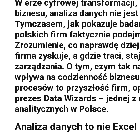
W erze cyfrowej transformacji,
biznesu, analiza danych nie jest
Tymczasem, jak pokazuje badani
polskich firm faktycznie podej
Zrozumienie, co naprawdę dzieje
firma zyskuje, a gdzie traci, s
zarządzania. O tym, czym tak na
wpływa na codzienność biznesu 
proces
ó
w to przyszłość firm,
prezes Data Wizards – jednej z 
analitycznych w Polsce.
Analiza danych to nie Excel