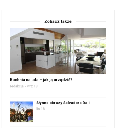
Zobacz także
Kuchnia na lata – jak ją urządzić?
redakcja
wrz 18
Słynne obrazy Salvadora Dali
lis 18