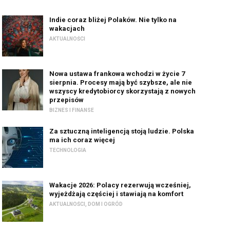
Indie coraz bliżej Polaków. Nie tylko na
wakacjach
AKTUALNOŚCI
Nowa ustawa frankowa wchodzi w życie 7
sierpnia. Procesy mają być szybsze, ale nie
wszyscy kredytobiorcy skorzystają z nowych
przepisów
BIZNES I FINANSE
Za sztuczną inteligencją stoją ludzie. Polska
ma ich coraz więcej
TECHNOLOGIA
Wakacje 2026: Polacy rezerwują wcześniej,
wyjeżdżają częściej i stawiają na komfort
AKTUALNOŚCI
,
DOM I OGRÓD