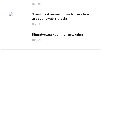
cze 01
Sześć na dziesięć dużych firm chce
zrezygnować z diesla
sty 16
Klimatyczna kuchnia rustykalna
maj 21