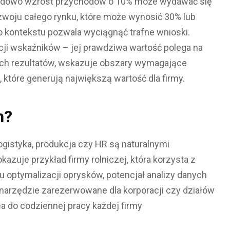
kładowo wzrost przychodów o 10% może wydawać się
woju całego rynku, które może wynosić 30% lub
o kontekstu pozwala wyciągnąć trafne wnioski.
acji wskaźników – jej prawdziwa wartość polega na
ych rezultatów, wskazuje obszary wymagające
, które generują największą wartość dla firmy.
h?
logistyka, produkcja czy HR są naturalnymi
kazuje przykład firmy rolniczej, która korzysta z
lu optymalizacji oprysków, potencjał analizy danych
ż narzędzie zarezerwowane dla korporacji czy działów
ła do codziennej pracy każdej firmy