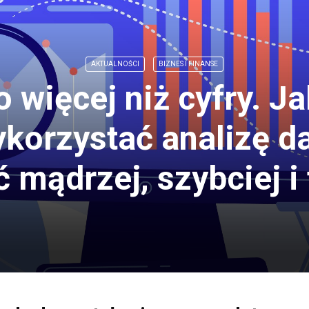
AKTUALNOŚCI
BIZNES I FINANSE
o więcej niż cyfry. Ja
korzystać analizę da
ć mądrzej, szybciej i 