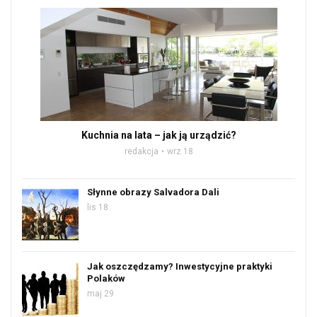
Kuchnia na lata – jak ją urządzić?
redakcja
wrz 18
Słynne obrazy Salvadora Dali
lis 18
Jak oszczędzamy? Inwestycyjne praktyki
Polaków
maj 29