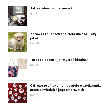
Jak zarabiać w internecie?
gru 22
Zdrowa i zbilansowana dieta dla psa – czyli
jaka?
kwi 20
Torby na basen – jak wybrać idealną?
maj 30
Cyfrowe profilowanie: jak wiele o użytkowniku
może powiedzieć jego smartwatch
maj 29