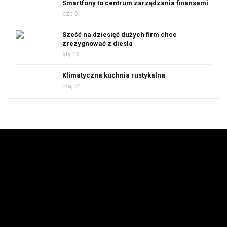
Smartfony to centrum zarządzania finansami
cze 01
Sześć na dziesięć dużych firm chce
zrezygnować z diesla
sty 16
Klimatyczna kuchnia rustykalna
maj 21