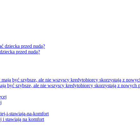
 dziecka przed nudą?
ją być szybsze, ale nie wszyscy kredytobiorcy skorzystają z nowych 
j
 i stawiają na komfort