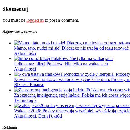
Skomentuj
You must be
logged in
to post a comment.
Najnowsze w serwisie
Mamo, tato, nudzi mi się! Dlaczego nie trzeba od razu ratować
Aktualności
Indie coraz bliżej Polaków. Nie tylko na wakacjach
Aktualności
Nowa ustawa frankowa wchodzi w życie 7 sierpnia. Procesy ma
Biznes i Finanse
Za sztuczną inteligencją stoją ludzie. Polska ma ich coraz więce
Technologia
Wakacje 2026: Polacy rezerwują wcześniej, wyjeżdżają częściej
Aktualności
,
Dom i ogród
Reklama