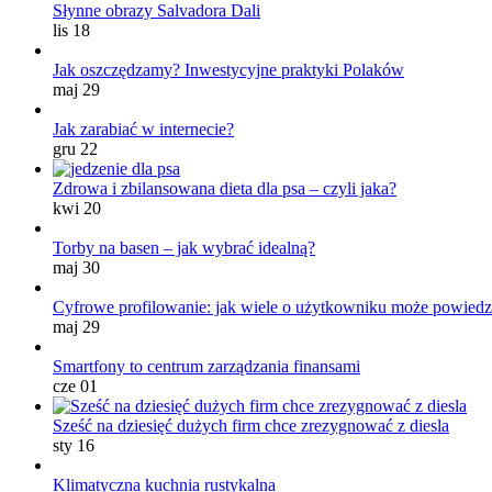
Słynne obrazy Salvadora Dali
lis 18
Jak oszczędzamy? Inwestycyjne praktyki Polaków
maj 29
Jak zarabiać w internecie?
gru 22
Zdrowa i zbilansowana dieta dla psa – czyli jaka?
kwi 20
Torby na basen – jak wybrać idealną?
maj 30
Cyfrowe profilowanie: jak wiele o użytkowniku może powiedz
maj 29
Smartfony to centrum zarządzania finansami
cze 01
Sześć na dziesięć dużych firm chce zrezygnować z diesla
sty 16
Klimatyczna kuchnia rustykalna