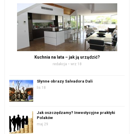
Kuchnia na lata – jak ją urządzić?
redakcja
wrz 18
Słynne obrazy Salvadora Dali
lis 18
Jak oszczędzamy? Inwestycyjne praktyki
Polaków
maj 29