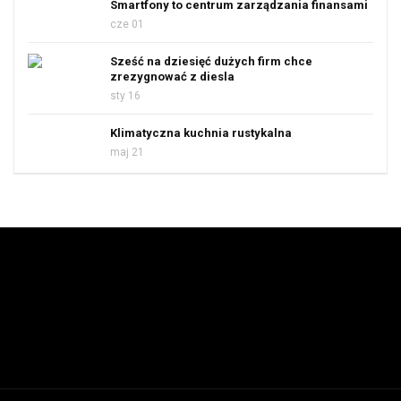
Smartfony to centrum zarządzania finansami
cze 01
Sześć na dziesięć dużych firm chce
zrezygnować z diesla
sty 16
Klimatyczna kuchnia rustykalna
maj 21