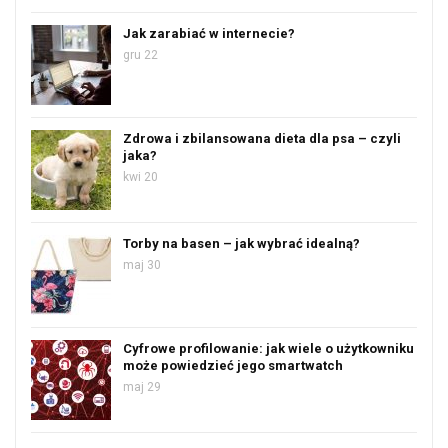
Jak zarabiać w internecie?
gru 22
Zdrowa i zbilansowana dieta dla psa – czyli
jaka?
kwi 20
Torby na basen – jak wybrać idealną?
maj 30
Cyfrowe profilowanie: jak wiele o użytkowniku
może powiedzieć jego smartwatch
maj 29