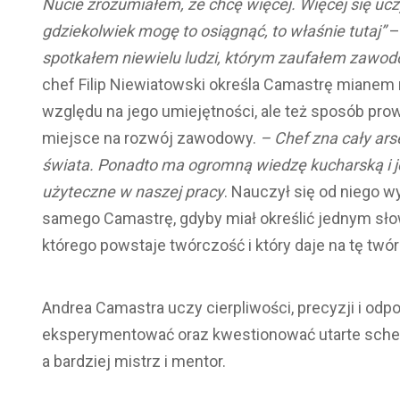
Nucie zrozumiałem, że chcę więcej. Więcej się uczyć
gdziekolwiek mogę to osiągnąć, to właśnie tutaj”
– 
spotkałem niewielu ludzi, którym zaufałem zawodo
chef Filip Niewiatowski określa Camastrę mianem 
względu na jego umiejętności, ale też sposób pro
miejsce na rozwój zawodowy.
– Chef zna cały arse
świata. Ponadto ma ogromną wiedzę kucharską i jes
użyteczne w naszej pracy
. Nauczył się od niego w
samego Camastrę, gdyby miał określić jednym sł
którego powstaje twórczość i który daje na tę twó
Andrea Camastra uczy cierpliwości, precyzji i odpo
eksperymentować oraz kwestionować utarte schema
a bardziej mistrz i mentor.