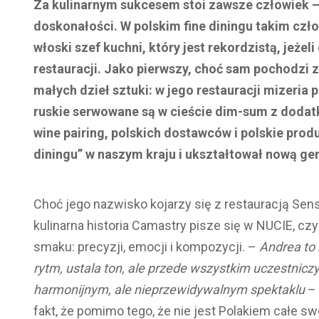
Za kulinarnym sukcesem stoi zawsze człowiek –
doskonałości. W polskim fine diningu takim czł
włoski szef kuchni, który jest rekordzistą, jeże
restauracji. Jako pierwszy, choć sam pochodzi z
małych dzieł sztuki: w jego restauracji mizeria p
ruskie serwowane są w cieście dim-sum z dodatk
wine pairing, polskich dostawców i polskie produ
diningu” w naszym kraju i ukształtował nową ge
Choć jego nazwisko kojarzy się z restauracją Sens
kulinarna historia Camastry pisze się w NUCIE, czyl
smaku: precyzji, emocji i kompozycji. –
Andrea to 
rytm, ustala ton, ale przede wszystkim uczestniczy
harmonijnym, ale nieprzewidywalnym spektaklu
– 
fakt, że pomimo tego, że nie jest Polakiem całe 