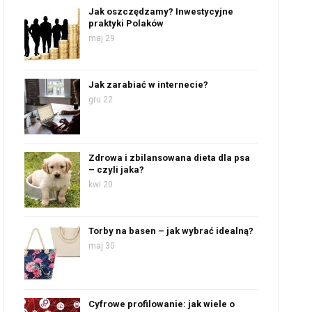
Jak oszczędzamy? Inwestycyjne
praktyki Polaków
maj 29
Jak zarabiać w internecie?
gru 22
Zdrowa i zbilansowana dieta dla psa
– czyli jaka?
kwi 20
Torby na basen – jak wybrać idealną?
maj 30
Cyfrowe profilowanie: jak wiele o