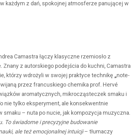
w każdym z dań, spokojnej atmosferze panującej w
Andrea Camastra łączy klasyczne rzemiosło z
 Znany z autorskiego podejścia do kuchni, Camastra
e, którzy wdrożyli w swojej praktyce technikę
„
note-
ozwijaną przez francuskiego chemika prof. Hervé
h związków aromatycznych, mikrocząsteczek smaku i
o nie tylko eksperyment, ale konsekwentnie
smaku – nuta po nucie, jak kompozycja muzyczna.
ektu. To świadome i precyzyjne budowanie
ki, ale też emocjonalnej intuicji
– tłumaczy