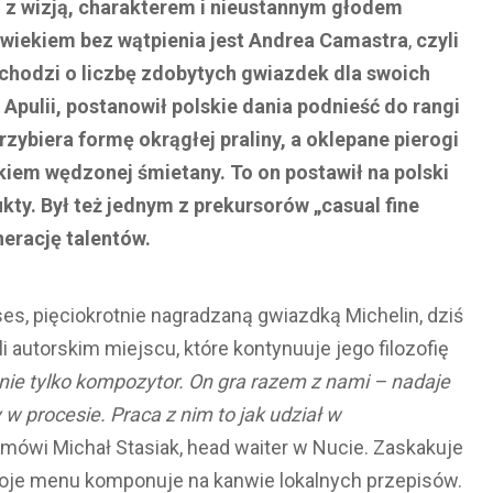
 z wizją, charakterem i nieustannym głodem
owiekiem bez wątpienia jest Andrea Camastra
,
czyli
li chodzi o liczbę zdobytych gwiazdek dla swoich
 Apulii, postanowił polskie dania podnieść do rangi
rzybiera formę okrągłej praliny, a oklepane pierogi
iem wędzonej śmietany. To on postawił na polski
kty. Był też jednym z prekursorów „casual fine
nerację talentów.
es, pięciokrotnie nagradzaną gwiazdką Michelin, dziś
i autorskim miejscu, które kontynuuje jego filozofię
nie tylko kompozytor. On gra razem z nami – nadaje
 w procesie. Praca z nim to jak udział w
mówi Michał Stasiak, head waiter w Nucie. Zaskakuje
swoje menu komponuje na kanwie lokalnych przepisów.