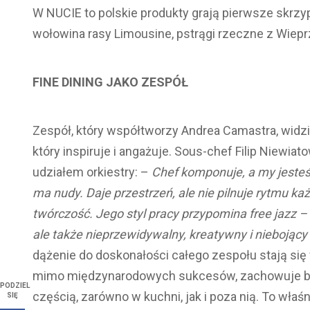
W NUCIE to polskie produkty grają pierwsze skrzy
wołowina rasy Limousine, pstrągi rzeczne z Wieprz
FINE DINING JAKO ZESPÓŁ
Zespół, który współtworzy Andrea Camastra, widzi w
który inspiruje i angażuje. Sous-chef Filip Niewia
udziałem orkiestry: –
Chef komponuje, a my jesteś
ma nudy. Daje przestrzeń, ale nie pilnuje rytmu k
twórczość. Jego styl pracy przypomina free jazz –
ale także nieprzewidywalny, kreatywny i niebojący 
dążenie do doskonałości całego zespołu stają się f
mimo międzynarodowych sukcesów, zachowuje blis
PODZIEL
częścią, zarówno w kuchni, jak i poza nią. To właś
SIĘ