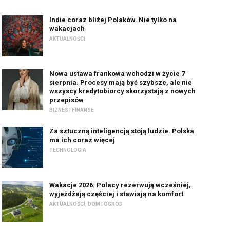
Indie coraz bliżej Polaków. Nie tylko na
wakacjach
AKTUALNOŚCI
Nowa ustawa frankowa wchodzi w życie 7
sierpnia. Procesy mają być szybsze, ale nie
wszyscy kredytobiorcy skorzystają z nowych
przepisów
BIZNES I FINANSE
Za sztuczną inteligencją stoją ludzie. Polska
ma ich coraz więcej
TECHNOLOGIA
Wakacje 2026: Polacy rezerwują wcześniej,
wyjeżdżają częściej i stawiają na komfort
AKTUALNOŚCI
,
DOM I OGRÓD