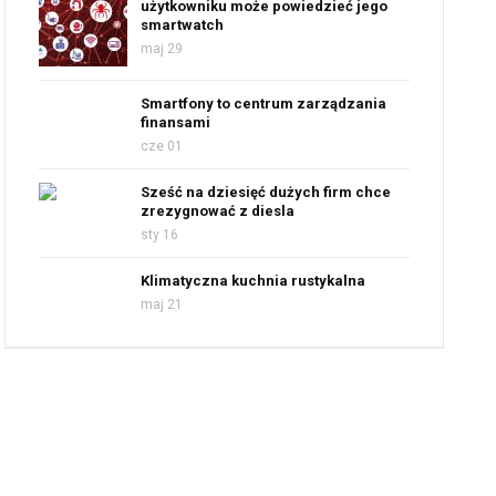
użytkowniku może powiedzieć jego
smartwatch
maj 29
Smartfony to centrum zarządzania
finansami
cze 01
Sześć na dziesięć dużych firm chce
zrezygnować z diesla
sty 16
Klimatyczna kuchnia rustykalna
maj 21