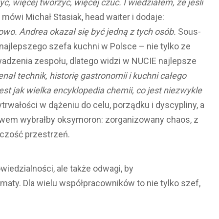
, więcej tworzyć, więcej czuć. I wiedziałem, że jeśli
mówi Michał Stasiak, head waiter i dodaje:
wo. Andrea okazał się być jedną z tych osób.
Sous-
najlepszego szefa kuchni w Polsce – nie tylko ze
wadzenia zespołu, dlatego widzi w NUCIE najlepsze
nał technik, historię gastronomii i kuchni całego
t jak wielka encyklopedia chemii, co jest niezwykle
ytrwałości w dążeniu do celu, porządku i dyscypliny, a
owem wybrałby oksymoron: zorganizowany chaos, z
rczość przestrzeń.
wiedzialności, ale także odwagi, by
ty. Dla wielu współpracowników to nie tylko szef,