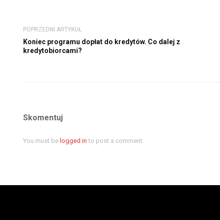
POPRZEDNI ARTYKUŁ
Koniec programu dopłat do kredytów. Co dalej z
kredytobiorcami?
Skomentuj
You must be
logged in
to post a comment.