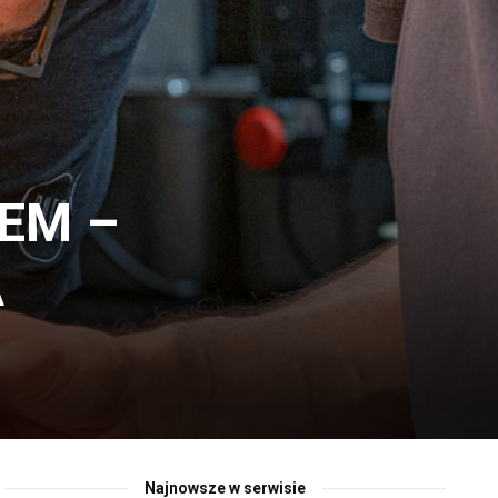
IEM –
A
Najnowsze w serwisie