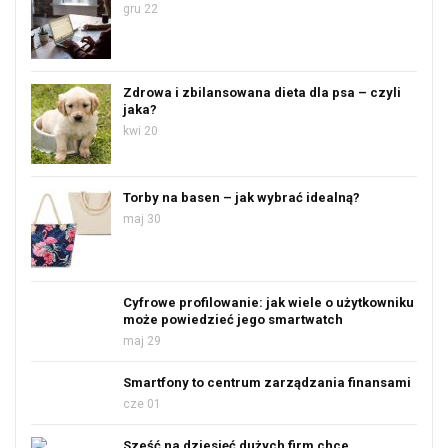
gru 22
Zdrowa i zbilansowana dieta dla psa – czyli
jaka?
kwi 20
Torby na basen – jak wybrać idealną?
maj 30
Cyfrowe profilowanie: jak wiele o użytkowniku
może powiedzieć jego smartwatch
maj 29
Smartfony to centrum zarządzania finansami
cze 01
Sześć na dziesięć dużych firm chce