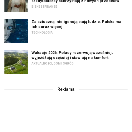
kredytobiorcy skorzystają z nowych przepisów
BIZNES I FINANSE
Za sztuczną inteligencją stoją ludzie. Polska ma
ich coraz więcej
TECHNOLOGIA
Wakacje 2026: Polacy rezerwują wcześniej,
wyjeżdżają częściej i stawiają na komfort
AKTUALNOŚCI
,
DOM I OGRÓD
Reklama