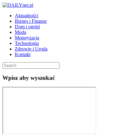
Aktualności
Biznes i Finanse
Dom i ogród
Moda
Motoryzacja
Technologia
Zdrowie i Uroda
Kontakt
Wpisz aby wyszukać