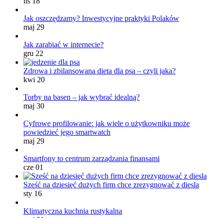
lis 18
Jak oszczędzamy? Inwestycyjne praktyki Polaków
maj 29
Jak zarabiać w internecie?
gru 22
Zdrowa i zbilansowana dieta dla psa – czyli jaka?
kwi 20
Torby na basen – jak wybrać idealną?
maj 30
Cyfrowe profilowanie: jak wiele o użytkowniku może
powiedzieć jego smartwatch
maj 29
Smartfony to centrum zarządzania finansami
cze 01
Sześć na dziesięć dużych firm chce zrezygnować z diesla
sty 16
Klimatyczna kuchnia rustykalna