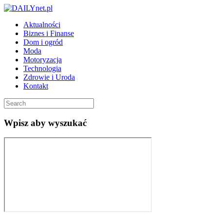
Aktualności
Biznes i Finanse
Dom i ogród
Moda
Motoryzacja
Technologia
Zdrowie i Uroda
Kontakt
Wpisz aby wyszukać