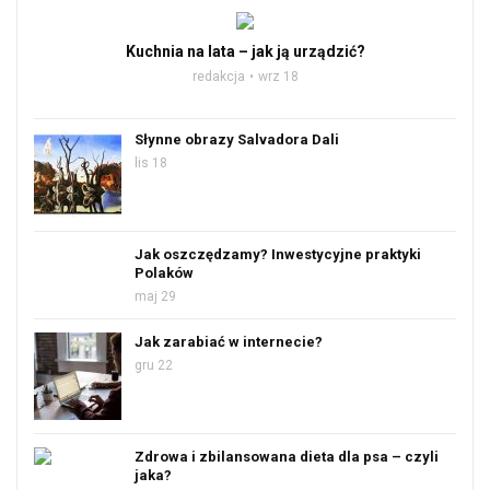
Kuchnia na lata – jak ją urządzić?
redakcja
wrz 18
Słynne obrazy Salvadora Dali
lis 18
Jak oszczędzamy? Inwestycyjne praktyki
Polaków
maj 29
Jak zarabiać w internecie?
gru 22
Zdrowa i zbilansowana dieta dla psa – czyli
jaka?