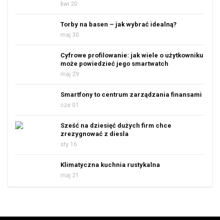
kwi 20
Torby na basen – jak wybrać idealną?
maj 30
Cyfrowe profilowanie: jak wiele o użytkowniku
może powiedzieć jego smartwatch
maj 29
Smartfony to centrum zarządzania finansami
cze 01
Sześć na dziesięć dużych firm chce
zrezygnować z diesla
sty 16
Klimatyczna kuchnia rustykalna
maj 21