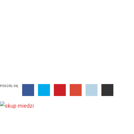
od czego zalezy wycena w
skupie miedzi
PODZIEL SIĘ