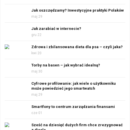
Jak oszczędzamy? Inwestycyjne praktyki Polaków
maj 29
Jak zarabiać w internecie?
gru 22
Zdrowa i zbilansowana dieta dla psa – czyli jaka?
kwi 20
Torby na basen – jak wybrać idealną?
maj 30
Cyfrowe profilowanie: jak wiele o użytkowniku
może powiedzieć jego smartwatch
maj 29
Smartfony to centrum zarządzania finansami
cze 01
Sześć na dziesięć dużych firm chce zrezygnować
z diesla