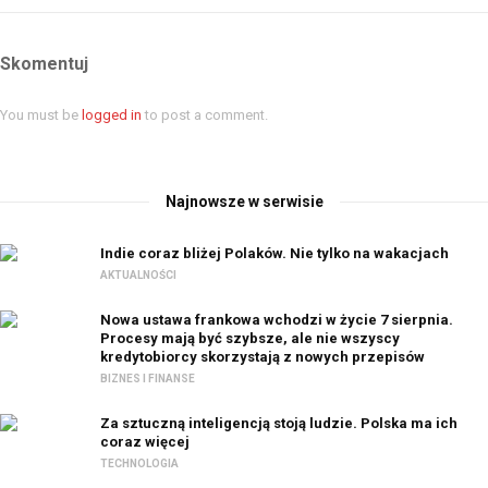
Skomentuj
You must be
logged in
to post a comment.
Najnowsze w serwisie
Indie coraz bliżej Polaków. Nie tylko na wakacjach
AKTUALNOŚCI
Nowa ustawa frankowa wchodzi w życie 7 sierpnia.
Procesy mają być szybsze, ale nie wszyscy
kredytobiorcy skorzystają z nowych przepisów
BIZNES I FINANSE
Za sztuczną inteligencją stoją ludzie. Polska ma ich
coraz więcej
TECHNOLOGIA