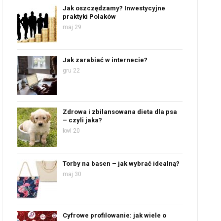
Jak oszczędzamy? Inwestycyjne
praktyki Polaków
maj 29
Jak zarabiać w internecie?
gru 22
Zdrowa i zbilansowana dieta dla psa
– czyli jaka?
kwi 20
Torby na basen – jak wybrać idealną?
maj 30
Cyfrowe profilowanie: jak wiele o