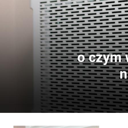
o czym 
n