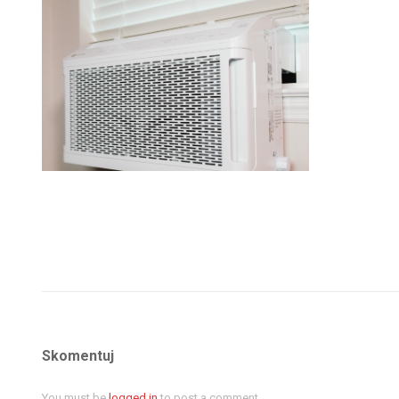
Skomentuj
You must be
logged in
to post a comment.