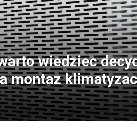
warto wiedziec decyd
a montaz klimatyzac