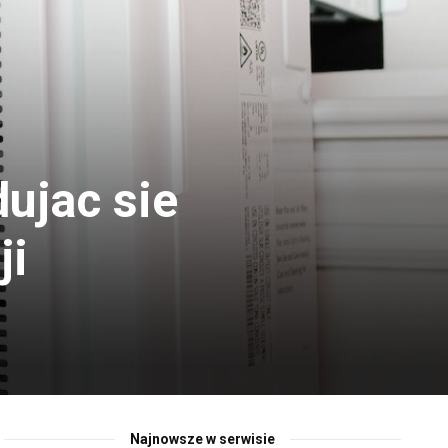
ujac sie
ji
Najnowsze w serwisie