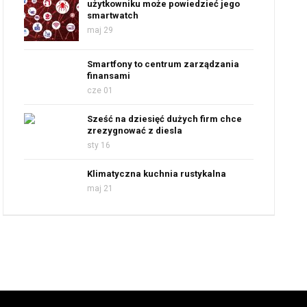
użytkowniku może powiedzieć jego
smartwatch
maj 29
Smartfony to centrum zarządzania
finansami
cze 01
Sześć na dziesięć dużych firm chce
zrezygnować z diesla
sty 16
Klimatyczna kuchnia rustykalna
maj 21