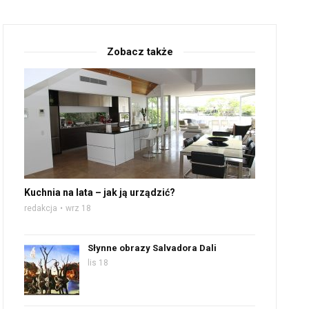
Zobacz także
Kuchnia na lata – jak ją urządzić?
redakcja
wrz 18
Słynne obrazy Salvadora Dali
lis 18