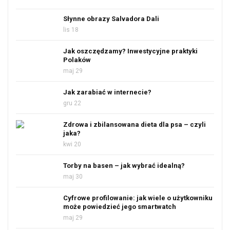
Słynne obrazy Salvadora Dali
lis 18
Jak oszczędzamy? Inwestycyjne praktyki
Polaków
maj 29
Jak zarabiać w internecie?
gru 22
Zdrowa i zbilansowana dieta dla psa – czyli
jaka?
kwi 20
Torby na basen – jak wybrać idealną?
maj 30
Cyfrowe profilowanie: jak wiele o użytkowniku
może powiedzieć jego smartwatch
maj 29