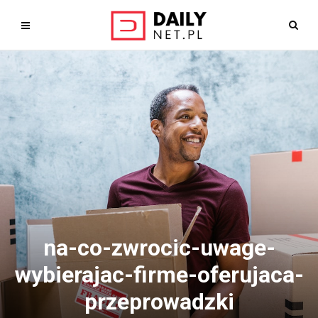
na-co-zwrocic-uwage-
wybierajac-firme-oferujaca-
przeprowadzki