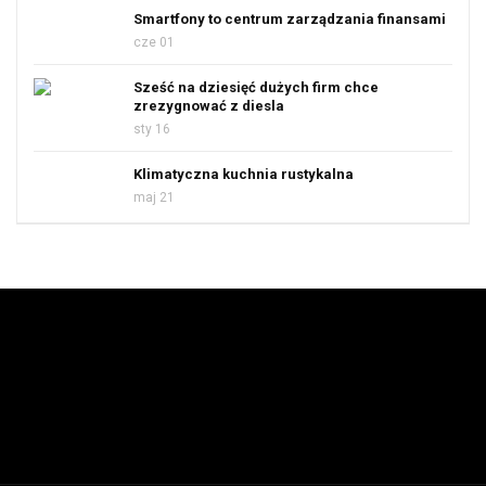
Smartfony to centrum zarządzania finansami
cze 01
Sześć na dziesięć dużych firm chce
zrezygnować z diesla
sty 16
Klimatyczna kuchnia rustykalna
maj 21