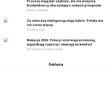
Procesy mają być szybsze, ale nie wszyscy
kredytobiorcy skorzystają z nowych przepisów
BIZNES I FINANSE
Za sztuczną inteligencją stoją ludzie. Polska ma
ich coraz więcej
TECHNOLOGIA
Wakacje 2026: Polacy rezerwują wcześniej,
wyjeżdżają częściej i stawiają na komfort
AKTUALNOŚCI
,
DOM I OGRÓD
Reklama