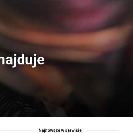
najduje
Najnowsze w serwisie