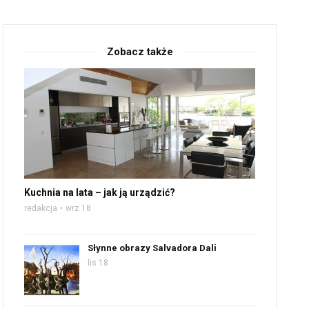
Zobacz także
Kuchnia na lata – jak ją urządzić?
redakcja
wrz 18
Słynne obrazy Salvadora Dali
lis 18