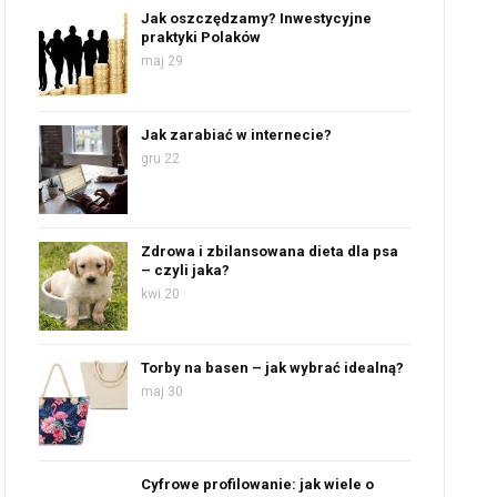
Jak oszczędzamy? Inwestycyjne
praktyki Polaków
maj 29
Jak zarabiać w internecie?
gru 22
Zdrowa i zbilansowana dieta dla psa
– czyli jaka?
kwi 20
Torby na basen – jak wybrać idealną?
maj 30
Cyfrowe profilowanie: jak wiele o