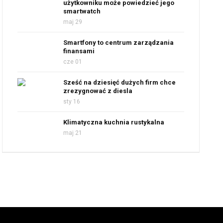
użytkowniku może powiedzieć jego
smartwatch
maj 29
Smartfony to centrum zarządzania
finansami
cze 01
Sześć na dziesięć dużych firm chce
zrezygnować z diesla
sty 16
Klimatyczna kuchnia rustykalna
maj 21