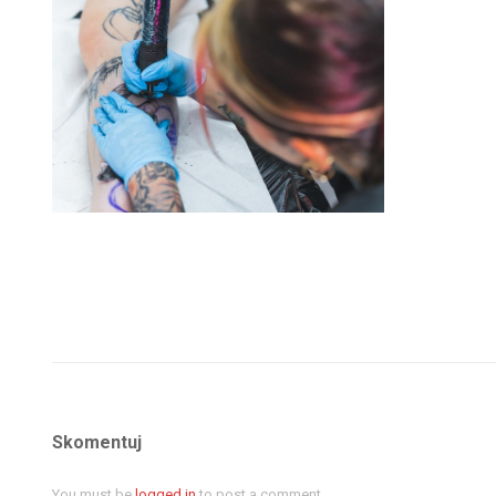
Skomentuj
You must be
logged in
to post a comment.