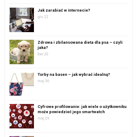
Jak zarabiać w internecie?
gru 22
Zdrowa i zbilansowana dieta dla psa – czyli
jaka?
kwi 20
Torby na basen – jak wybrać idealną?
maj 30
Cyfrowe profilowanie: jak wiele o użytkowniku
może powiedzieć jego smartwatch
maj 29