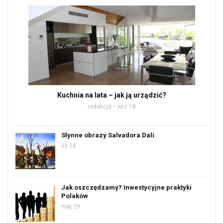
Kuchnia na lata – jak ją urządzić?
redakcja
wrz 18
Słynne obrazy Salvadora Dali
lis 18
Jak oszczędzamy? Inwestycyjne praktyki
Polaków
maj 29