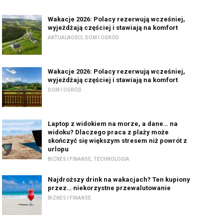
Wakacje 2026: Polacy rezerwują wcześniej,
wyjeżdżają częściej i stawiają na komfort
AKTUALNOŚCI
,
DOM I OGRÓD
Wakacje 2026: Polacy rezerwują wcześniej,
wyjeżdżają częściej i stawiają na komfort
DOM I OGRÓD
Laptop z widokiem na morze, a dane… na
widoku? Dlaczego praca z plaży może
skończyć się większym stresem niż powrót z
urlopu
BIZNES I FINANSE
,
TECHNOLOGIA
Najdroższy drink na wakacjach? Ten kupiony
przez… niekorzystne przewalutowanie
BIZNES I FINANSE