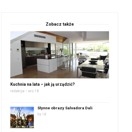
Zobacz także
Kuchnia na lata – jak ją urządzić?
redakcja
wrz 18
Słynne obrazy Salvadora Dali
lis 18