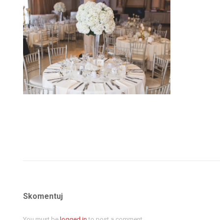
Skomentuj
You must be
logged in
to post a comment.