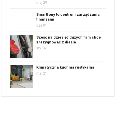
maj 29
Smartfony to centrum zarządzania
finansami
cze 01
Sześć na dziesięć dużych firm chce
zrezygnować z diesla
sty 16
Klimatyczna kuchnia rustykalna
maj 21