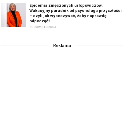
Epidemia zmęczonych urlopowiczów.
Wakacyjny poradnik od psychologa przyszłości
– czyli jak wypoczywać, żeby naprawdę
odpocząć?
ZDROWIE I URODA
Reklama