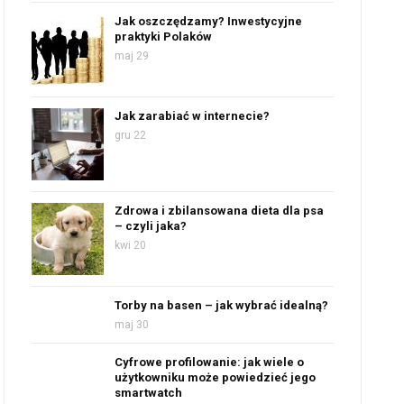
Jak oszczędzamy? Inwestycyjne
praktyki Polaków
maj 29
Jak zarabiać w internecie?
gru 22
Zdrowa i zbilansowana dieta dla psa
– czyli jaka?
kwi 20
Torby na basen – jak wybrać idealną?
maj 30
Cyfrowe profilowanie: jak wiele o
użytkowniku może powiedzieć jego
smartwatch