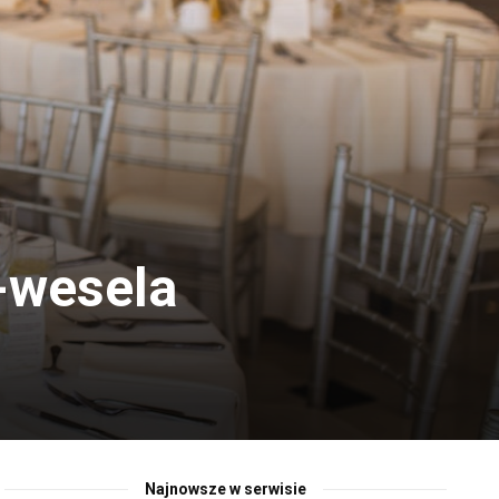
-wesela
Najnowsze w serwisie