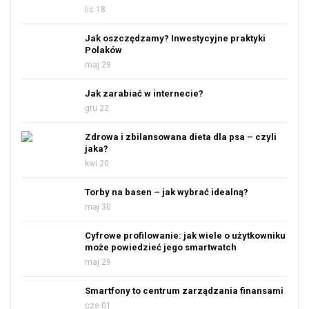
lis 18
Jak oszczędzamy? Inwestycyjne praktyki
Polaków
maj 29
Jak zarabiać w internecie?
gru 22
Zdrowa i zbilansowana dieta dla psa – czyli
jaka?
kwi 20
Torby na basen – jak wybrać idealną?
maj 30
Cyfrowe profilowanie: jak wiele o użytkowniku
może powiedzieć jego smartwatch
maj 29
Smartfony to centrum zarządzania finansami
cze 01