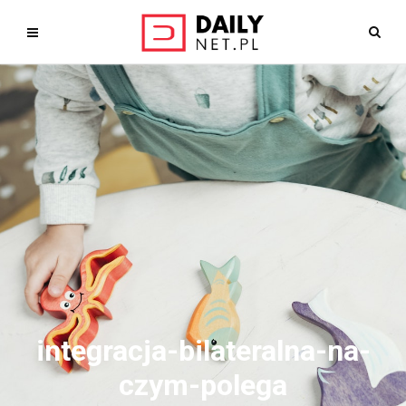
integracja-bilateralna-na-
czym-polega