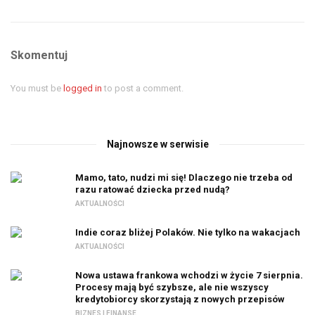
Skomentuj
You must be
logged in
to post a comment.
Najnowsze w serwisie
Mamo, tato, nudzi mi się! Dlaczego nie trzeba od
razu ratować dziecka przed nudą?
AKTUALNOŚCI
Indie coraz bliżej Polaków. Nie tylko na wakacjach
AKTUALNOŚCI
Nowa ustawa frankowa wchodzi w życie 7 sierpnia.
Procesy mają być szybsze, ale nie wszyscy
kredytobiorcy skorzystają z nowych przepisów
BIZNES I FINANSE