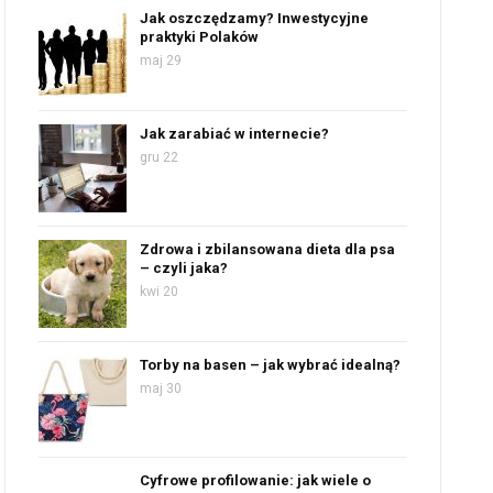
Jak oszczędzamy? Inwestycyjne
praktyki Polaków
maj 29
Jak zarabiać w internecie?
gru 22
Zdrowa i zbilansowana dieta dla psa
– czyli jaka?
kwi 20
Torby na basen – jak wybrać idealną?
maj 30
Cyfrowe profilowanie: jak wiele o