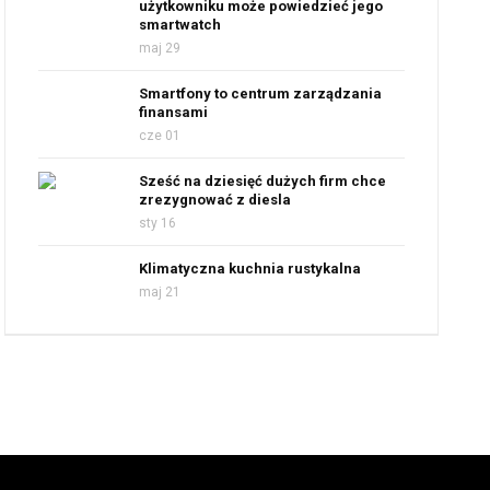
użytkowniku może powiedzieć jego
smartwatch
maj 29
Smartfony to centrum zarządzania
finansami
cze 01
Sześć na dziesięć dużych firm chce
zrezygnować z diesla
sty 16
Klimatyczna kuchnia rustykalna
maj 21