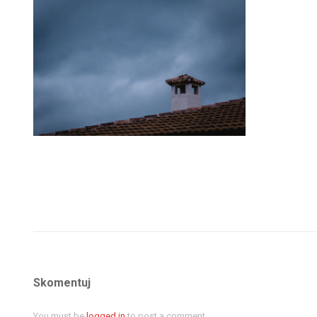
Skomentuj
You must be
logged in
to post a comment.