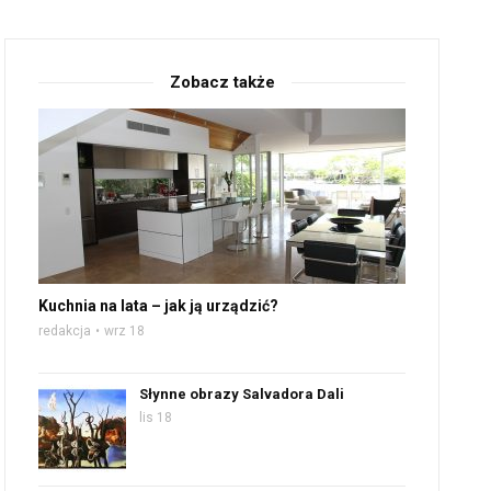
Zobacz także
Kuchnia na lata – jak ją urządzić?
redakcja
wrz 18
Słynne obrazy Salvadora Dali
lis 18