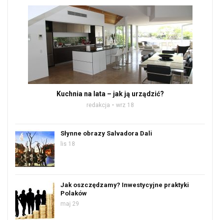
Kuchnia na lata – jak ją urządzić?
redakcja
wrz 18
Słynne obrazy Salvadora Dali
lis 18
Jak oszczędzamy? Inwestycyjne praktyki
Polaków
maj 29