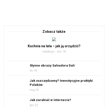
Zobacz także
Kuchnia na lata – jak ją urządzić?
redakcja
wrz 18
Słynne obrazy Salvadora Dali
lis 18
Jak oszczędzamy? Inwestycyjne praktyki
Polaków
maj 29
Jak zarabiać w internecie?
gru 22