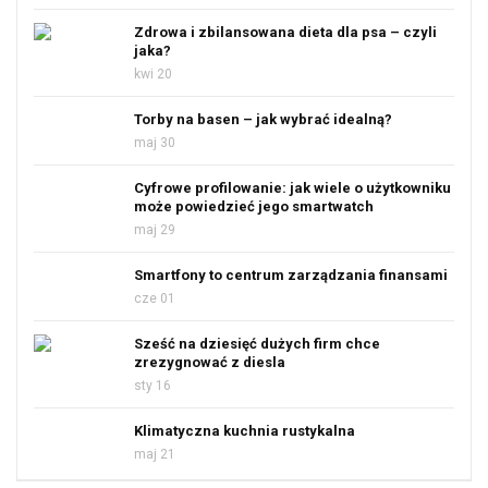
Zdrowa i zbilansowana dieta dla psa – czyli
jaka?
kwi 20
Torby na basen – jak wybrać idealną?
maj 30
Cyfrowe profilowanie: jak wiele o użytkowniku
może powiedzieć jego smartwatch
maj 29
Smartfony to centrum zarządzania finansami
cze 01
Sześć na dziesięć dużych firm chce
zrezygnować z diesla
sty 16
Klimatyczna kuchnia rustykalna
maj 21