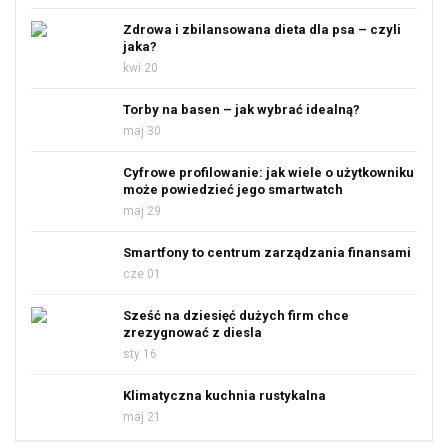
Zdrowa i zbilansowana dieta dla psa – czyli
jaka?
kwi 20
Torby na basen – jak wybrać idealną?
maj 30
Cyfrowe profilowanie: jak wiele o użytkowniku
może powiedzieć jego smartwatch
maj 29
Smartfony to centrum zarządzania finansami
cze 01
Sześć na dziesięć dużych firm chce
zrezygnować z diesla
sty 16
Klimatyczna kuchnia rustykalna
maj 21