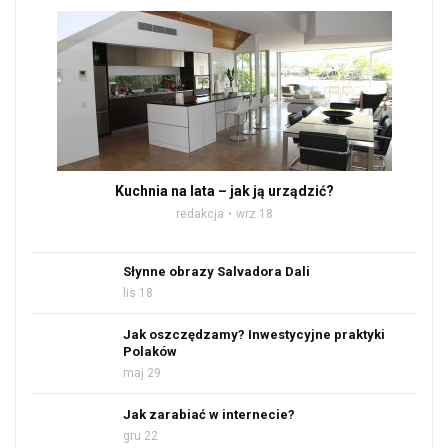
Kuchnia na lata – jak ją urządzić?
redakcja
wrz 18
Słynne obrazy Salvadora Dali
lis 18
Jak oszczędzamy? Inwestycyjne praktyki
Polaków
maj 29
Jak zarabiać w internecie?
gru 22