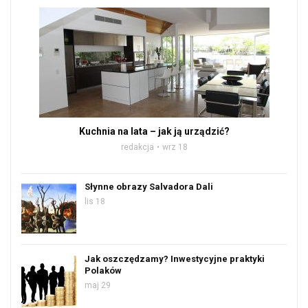
Kuchnia na lata – jak ją urządzić?
redakcja
wrz 18
Słynne obrazy Salvadora Dali
lis 18
Jak oszczędzamy? Inwestycyjne praktyki
Polaków
maj 29