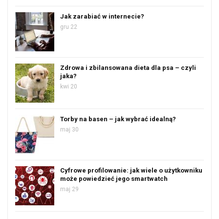
Jak zarabiać w internecie?
gru 22
Zdrowa i zbilansowana dieta dla psa – czyli
jaka?
kwi 20
Torby na basen – jak wybrać idealną?
maj 30
Cyfrowe profilowanie: jak wiele o użytkowniku
może powiedzieć jego smartwatch
maj 29