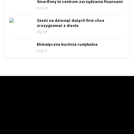
Smartfony to centrum zarządzania finansami
cze 01
Sześć na dziesięć dużych firm chce
zrezygnować z diesla
sty 16
Klimatyczna kuchnia rustykalna
maj 21