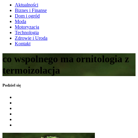
Aktualności
Biznes i Finanse
Dom i ogród
Moda
Motoryzacja
Technologia
Zdrowie i Uroda
Kontakt
co wspolnego ma ornitologia z
termoizolacja
Podziel się