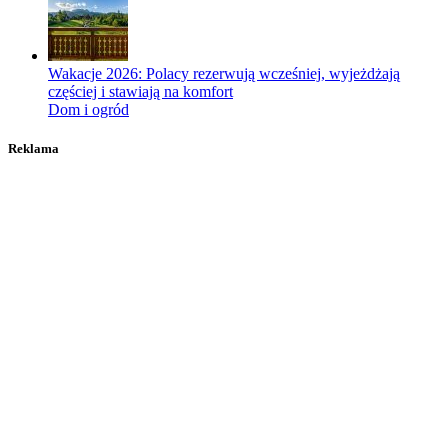
Wakacje 2026: Polacy rezerwują wcześniej, wyjeżdżają
częściej i stawiają na komfort
Dom i ogród
Reklama