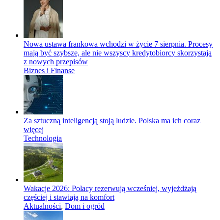
Nowa ustawa frankowa wchodzi w życie 7 sierpnia. Procesy
mają być szybsze, ale nie wszyscy kredytobiorcy skorzystają
z nowych przepisów
Biznes i Finanse
Za sztuczną inteligencją stoją ludzie. Polska ma ich coraz
więcej
Technologia
Wakacje 2026: Polacy rezerwują wcześniej, wyjeżdżają
częściej i stawiają na komfort
Aktualności
,
Dom i ogród